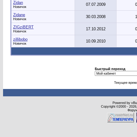
Zidan
07.07.2009
Новичок
Zidane
30.03.2008
Новичок
ZIGziBERT
17.10.2012
Новичок
zillibobo
10.09.2010
Новичок
Быстрый переход
Текущее врем
Powered by vBull
Copyright ©2000 - 2026,
Форум