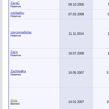
ZayaC
09.10.2005
Новичок
zaybadzu
07.03.2008
Новичок
zaycevradislav
11.11.2014
Новичок
Zaza
19.07.2008
Новичок
Zazhigalka
14.05.2007
5
Новичок
ZeaL
14.01.2007
1
Banned