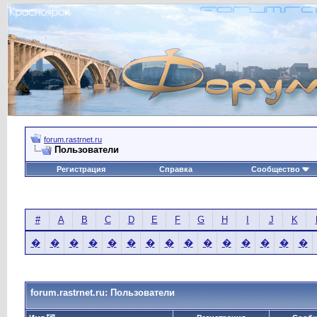
forum.rastrnet.ru
Пользователи
Регистрация
Справка
Сообщество
#
A
B
C
D
E
F
G
H
I
J
K
�
�
�
�
�
�
�
�
�
�
�
�
�
�
�
forum.rastrnet.ru: Пользователи