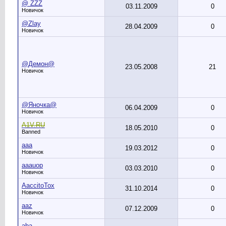
@ ZZZ
03.11.2009
0
Новичок
@Zlay
28.04.2009
0
Новичок
@Демон@
23.05.2008
21
Новичок
@Яночка@
06.04.2009
0
Новичок
A1V.RU
18.05.2010
0
Banned
aaa
19.03.2012
0
Новичок
aaauop
03.03.2010
0
Новичок
AaccitoTox
31.10.2014
0
Новичок
aaz
07.12.2009
0
Новичок
aba