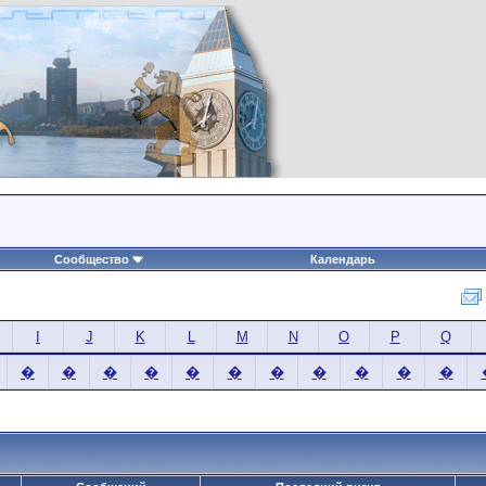
Сообщество
Календарь
I
J
K
L
M
N
O
P
Q
�
�
�
�
�
�
�
�
�
�
�