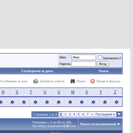
Имя
Запомнить?
Пароль
Сообщения за день
Поиск
Сообщения за день
Добавить альбом
Поиск
Правила форума
R
S
T
U
V
W
X
Y
Z
�
�
�
�
�
�
�
�
�
�
�
Страница 1 из 8
1
2
3
4
5
6
7
>
Последняя
»
Показано с 1 по 50 из 355.
Поиск пользователей
На поиск затрачено
0.02
сек.