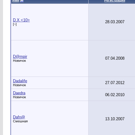
Имя
Регистрация
D.X <10>
28.03.2007
[~]
D@mpir
07.04.2008
Новичок
Dadalife
27.07.2012
Новичок
Daedra
06.02.2010
Новичок
Dafn@
13.10.2007
Смешная