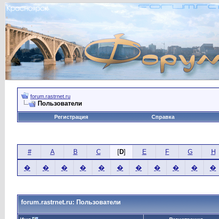
forum.rastrnet.ru
Пользователи
Регистрация
Справка
#
A
B
C
[
D
]
E
F
G
H
�
�
�
�
�
�
�
�
�
�
�
forum.rastrnet.ru: Пользователи