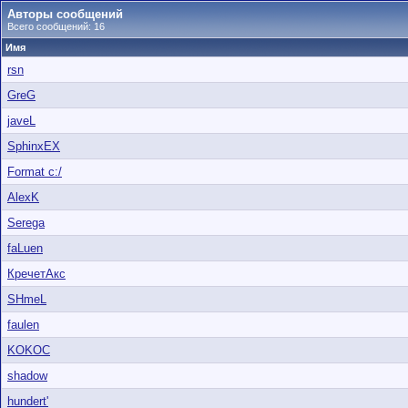
Авторы сообщений
Всего сообщений: 16
Имя
rsn
GreG
javeL
SphinxEX
Format c:/
AlexK
Serega
faLuen
КречетАкс
SHmeL
faulen
KOKOC
shadow
hundert'