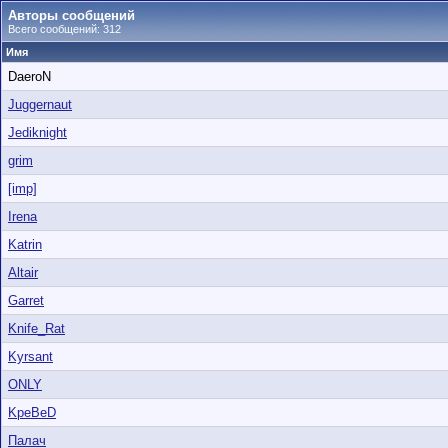
Авторы сообщений
Всего сообщений: 312
Имя
DaeroN
Juggernaut
Jediknight
grim
[imp]
Irena
Katrin
Altair
Garret
Knife_Rat
Kyrsant
ONLY
KpeBeD
Палач