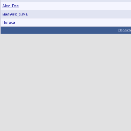
Alex_Dee
мальчик_зима
Нотаха
Перейти