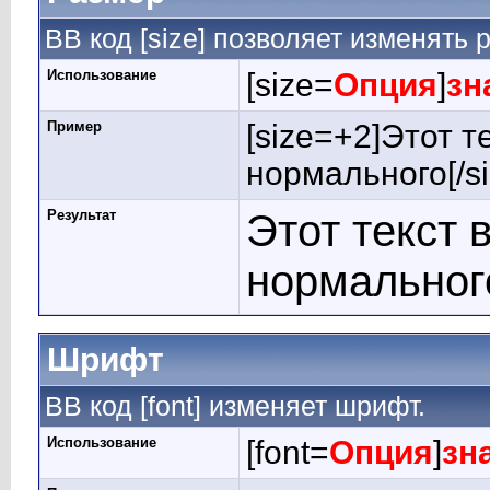
BB код [size] позволяет изменять
Использование
[size=
Опция
]
зн
Пример
[size=+2]Этот т
нормального[/si
Результат
Этот текст 
нормальног
Шрифт
BB код [font] изменяет шрифт.
Использование
[font=
Опция
]
зн