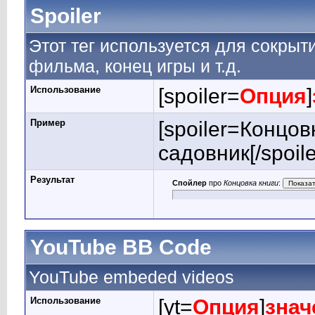
Spoiler
Этот тег используется для сокрыт
фильма, конец игры и т.д.
Использование
[spoiler=
Опция
]
Пример
[spoiler=Концо
садовник[/spoile
Результат
Спойлер
про
Концовка книги
:
YouTube BB Code
YouTube embeded videos
Использование
[yt=
Опция
]
знач