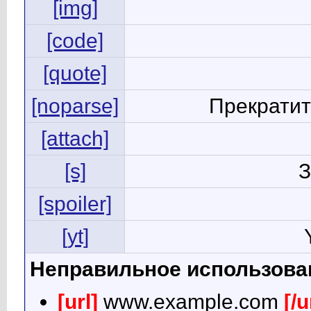
[img]
[code]
[quote]
[noparse]
Прекратит
[attach]
[s]
З
[spoiler]
[yt]
Неправильное использова
[url]
www.example.com
[/u