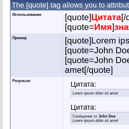
The [quote] tag allows you to attribu
Использование
[quote]
Цитата
[/
[quote=
Имя
]
зна
Пример
[quote]Lorem ips
[quote=John Doe
[quote=John Doe
amet[/quote]
Результат
Цитата:
Lorem ipsum dolor sit amet
Цитата:
Сообщение от
John Doe
Lorem ipsum dolor sit amet