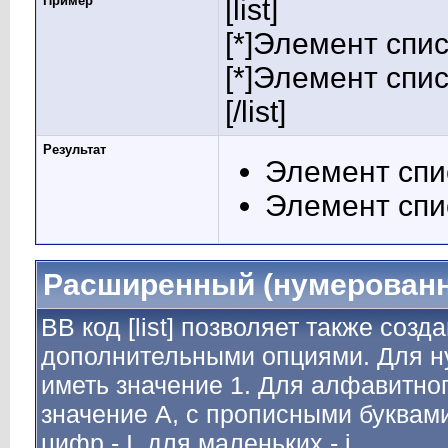
Пример
[list]
[*]Элемент спис
[*]Элемент спис
[/list]
Результат
Элемент спи
Элемент спи
Расширенный (нумерованн
BB код [list] позволяет также соз
дополнительными опциями. Для н
иметь значение 1. Для алфавитног
значение A, с прописными буквами
цифр - I, для маленьких - i.