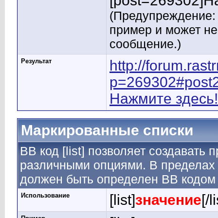
[post=269302]На
(Предупреждение: 
пример и может н
сообщение.)
Результат
http://forum.ras
p=269302#post
Нажмите здесь!
Маркированные списки
BB код [list] позволяет создавать
различными опциями. В пределах 
должен быть определен BB кодом [
Использование
[list]
значение
[/l