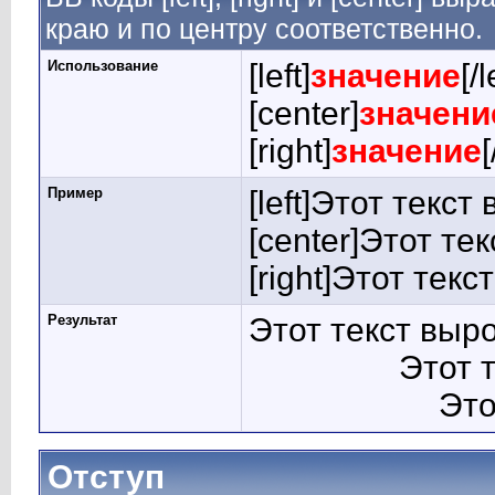
краю и по центру соответственно.
Использование
[left]
значение
[/l
[center]
значени
[right]
значение
[
Пример
[left]Этот текст
[center]Этот те
[right]Этот тек
Результат
Этот текст выр
Этот 
Это
Отступ