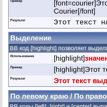
Пример
[font=courier]Э
Courier[/font]
Результат
Этот текст н
Выделение
BB код [highlight] позволяет выдел
Использование
[highlight]
значе
Пример
[highlight]Этот 
Результат
Этот текст вы
По левому краю / По право
BB коды [left], [right] и [center] 