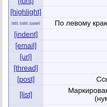
[font]
[highlight]
По левому краю
[left]
,
[right]
,
[center]
[indent]
[email]
[url]
[thread]
[post]
Сс
Маркирован
[list]
(ну