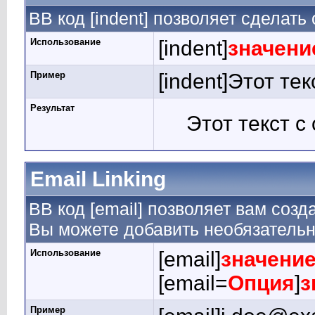
BB код [indent] позволяет сделать 
Использование
[indent]
значени
Пример
[indent]Этот тек
Результат
Этот текст с
Email Linking
BB код [email] позволяет вам созд
Вы можете добавить необязательн
Использование
[email]
значени
[email=
Опция
]
з
Пример