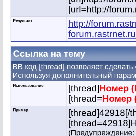
[url=http://forum.
Результат
http://forum.rastr
forum.rastrnet.ru
Ссылка на тему
BB код [thread] позволяет сделать
Используя дополнительный параме
Использование
[thread]
Номер (
[thread=
Номер 
Пример
[thread]42918[/t
[thread=42918]Н
(Предупреждение: 