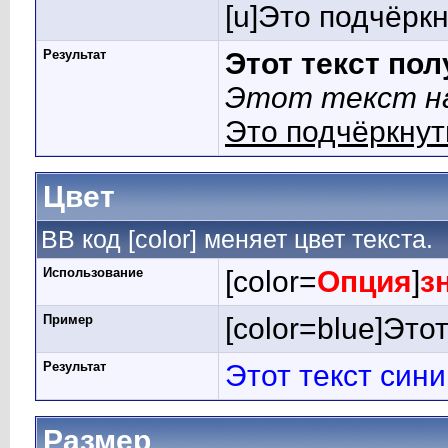
[u]Это подчёркн
Результат
Этот текст по
Этот текст на
Это подчёркнут
Цвет
BB код [color] меняет цвет текста.
Использование
[color=
Опция
]
з
Пример
[color=blue]Этот
Результат
Этот текст син
Размер