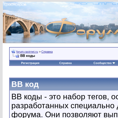
forum.rastrnet.ru
>
Справка
BB коды
Регистрация
Справка
Сообщество
BB код
BB коды - это набор тегов, 
разработанных специально 
форума. Они позволяют вып