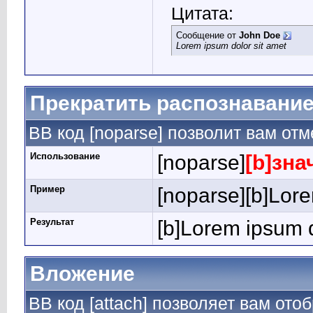
Цитата:
Сообщение от
John Doe
Lorem ipsum dolor sit amet
Прекратить распознавание
BB код [noparse] позволит вам от
Использование
[noparse]
[b]зна
Пример
[noparse][b]Lore
Результат
[b]Lorem ipsum d
Вложение
BB код [attach] позволяет вам от