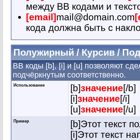
между BB кодами и текст
[email]
mail@domain.com
[
кода должна быть с накло
Полужирный / Курсив / По
BB коды [b], [i] и [u] позволяют 
подчёркнутым соответственно.
Использование
[b]
значение
[/b]
[i]
значение
[/i]
[u]
значение
[/u]
Пример
[b]Этот текст п
[i]Этот текст на