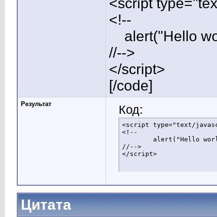
<script type="tex
<!--
alert("Hello wor
//-->
</script>
[/code]
Результат
Код:
<script type="text/javasc
<!--

	alert("Hello world!");

//-->

</script>
Цитата