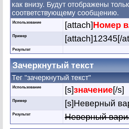
как внизу. Будут отображены толь
соответствующему сообщению.
Использование
[attach]
Номер 
Пример
[attach]12345[/a
Результат
Зачеркнутый текст
Тег "зачеркнутый текст"
Использование
[s]
значение
[/s]
Пример
[s]Неверный вар
Результат
Неверный вари