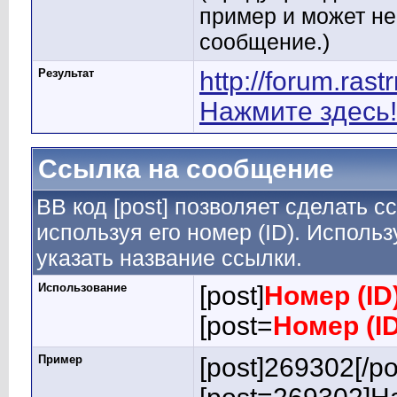
пример и может н
сообщение.)
Результат
http://forum.ras
Нажмите здесь!
Ссылка на сообщение
BB код [post] позволяет сделать 
используя его номер (ID). Испол
указать название ссылки.
Использование
[post]
Номер (ID
[post=
Номер (I
Пример
[post]269302[/po