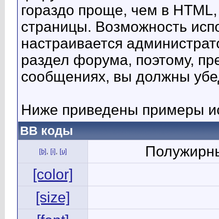
гораздо проще, чем в HTML,
страницы. Возможность исп
настраивается администрат
раздел форума, поэтому, пр
сообщениях, вы должны убе
Ниже приведены примеры ис
BB коды
Полужирны
[b]
,
[i]
,
[u]
[color]
[size]