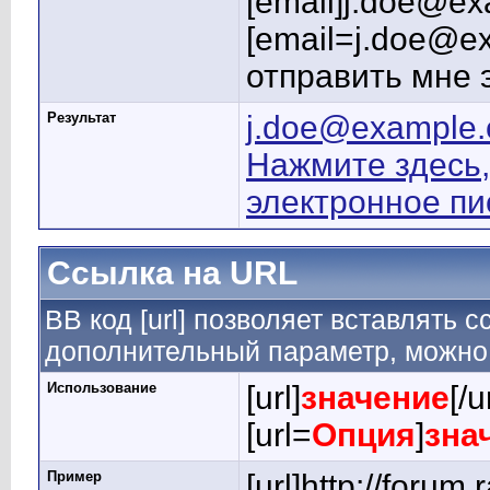
[email]j.doe@ex
[email=j.doe@e
отправить мне 
Результат
j.doe@example
Нажмите здесь,
электронное п
Ссылка на URL
BB код [url] позволяет вставлять
дополнительный параметр, можно 
Использование
[url]
значение
[/u
[url=
Опция
]
зна
Пример
[url]http://forum.r