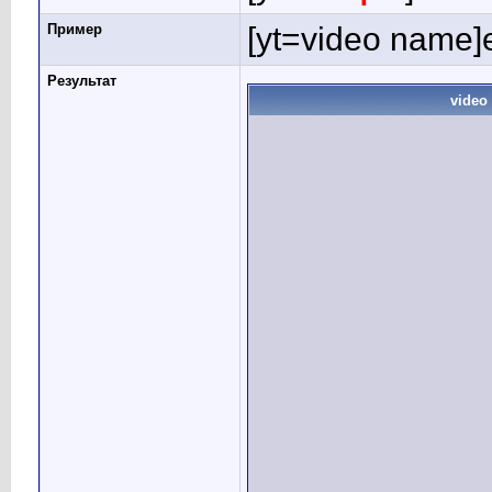
Пример
[yt=video name]e
Результат
video