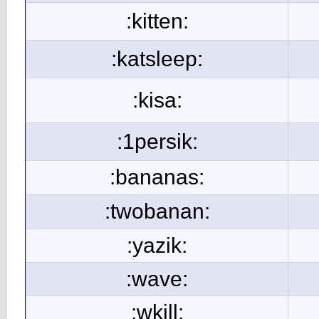
:kitten:
:katsleep:
:kisa:
:1persik:
:bananas:
:twobanan:
:yazik:
:wave:
:wkill: