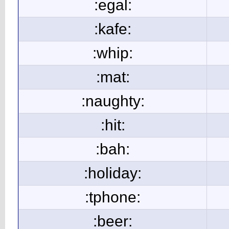
:egal:
:kafe:
:whip:
:mat:
:naughty:
:hit:
:bah:
:holiday:
:tphone:
:beer: