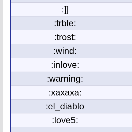
:]]
:trble:
:trost:
:wind:
:inlove:
:warning:
:xaxaxa:
:el_diablo
:love5: