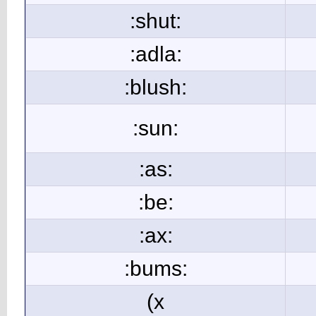
:shut:
:adla:
:blush:
:sun:
:as:
:be:
:ax:
:bums:
(x