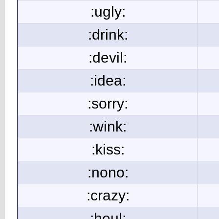
:ugly:
:drink:
:devil:
:idea:
:sorry:
:wink:
:kiss:
:nono:
:crazy:
:heul: