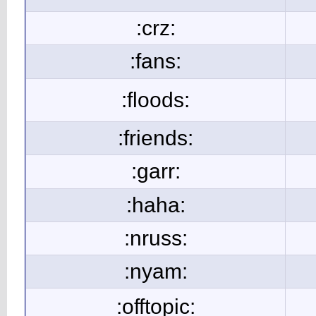
:crz:
:fans:
:floods:
:friends:
:garr:
:haha:
:nruss:
:nyam:
:offtopic: