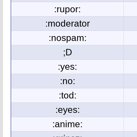
:rupor:
:moderator
:nospam:
;D
:yes:
:no:
:tod:
:eyes:
:anime: