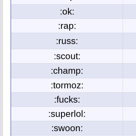
:ok:
:rap:
:russ:
:scout:
:champ:
:tormoz:
:fucks:
:superlol:
:swoon: