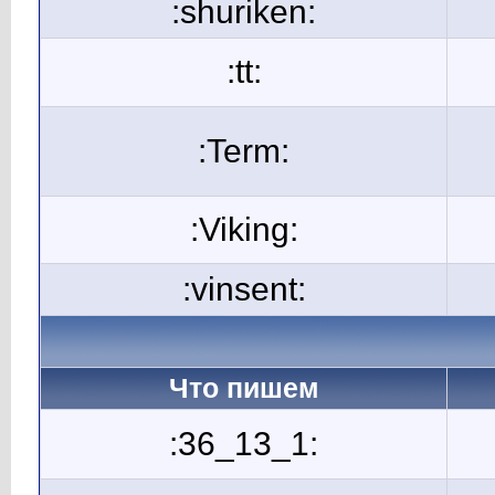
:shuriken:
:tt:
:Term:
:Viking:
:vinsent:
Что пишем
:36_13_1: