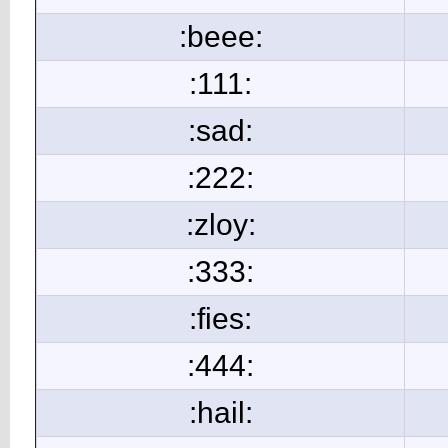
:beee:
:111:
:sad:
:222:
:zloy:
:333:
:fies:
:444:
:hail: