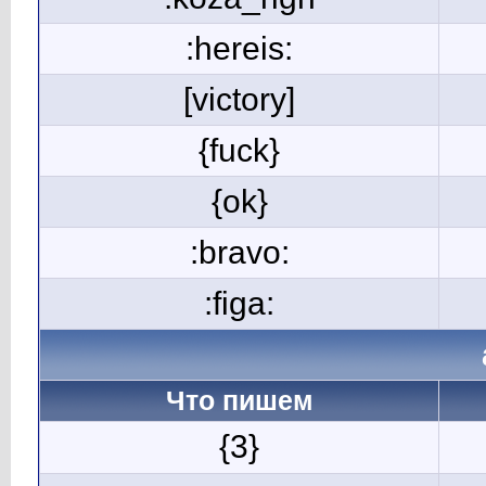
:hereis:
[victory]
{fuck}
{ok}
:bravo:
:figa:
Что пишем
{3}