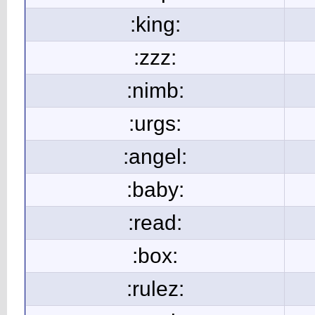
:king:
:zzz:
:nimb:
:urgs:
:angel:
:baby:
:read:
:box:
:rulez: