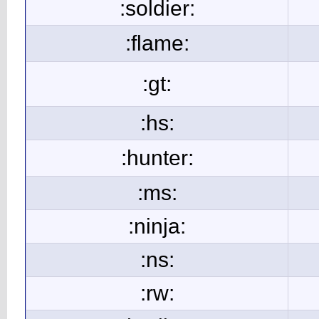
:soldier:
:flame:
:gt:
:hs:
:hunter:
:ms:
:ninja:
:ns:
:rw: