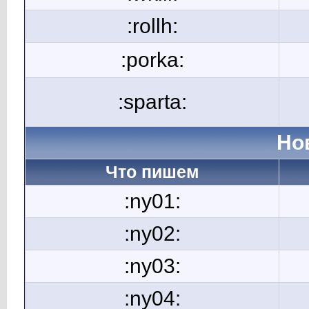
:rollh:
:porka:
:sparta:
Но
Что пишем
:ny01:
:ny02:
:ny03:
:ny04: