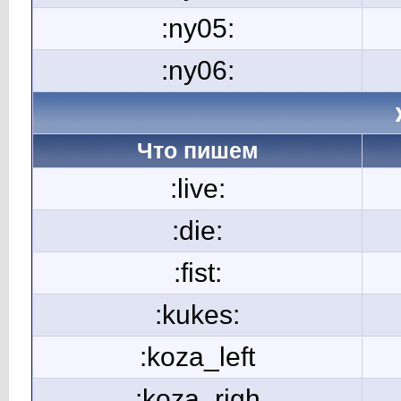
:ny05:
:ny06:
Что пишем
:live:
:die:
:fist:
:kukes:
:koza_left
:koza_righ