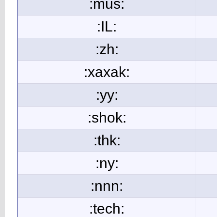
:mus:
:IL:
:zh:
:xaxak:
:yy:
:shok:
:thk:
:ny:
:nnn:
:tech: