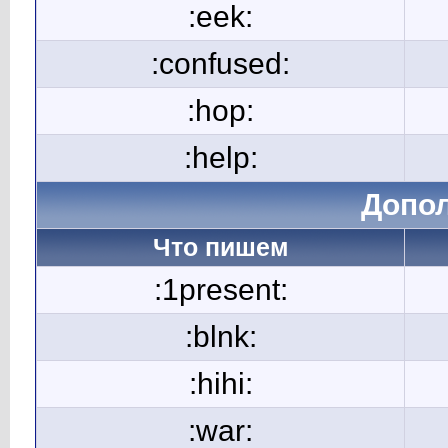
:eek:
:confused:
:hop:
:help:
Допо
Что пишем
:1present:
:blnk:
:hihi:
:war: