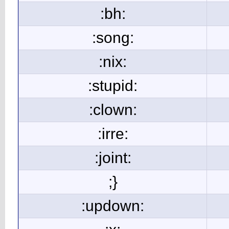
:bh:
:song:
:nix:
:stupid:
:clown:
:irre:
:joint:
;}
:updown: