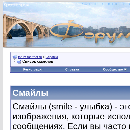
forum.rastrnet.ru
>
Справка
Список смайлов
Регистрация
Справка
Сообщество
Смайлы
Смайлы (smile - улыбка) - 
изображения, которые испо
сообщениях. Если вы часто 