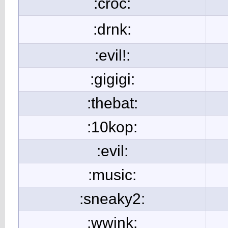
:croc:
:drnk:
:evil!:
:gigigi:
:thebat:
:10kop:
:evil:
:music:
:sneaky2:
:wwink: