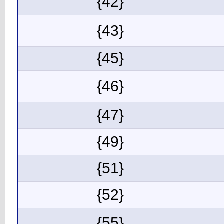
{42}
{43}
{45}
{46}
{47}
{49}
{51}
{52}
{55}