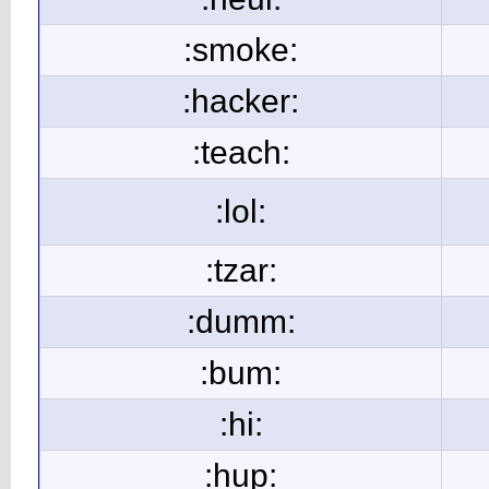
:smoke:
:hacker:
:teach:
:lol:
:tzar:
:dumm:
:bum:
:hi:
:hup: