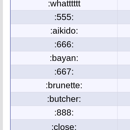
:whatttttt
:555:
:aikido:
:666:
:bayan:
:667:
:brunette:
:butcher:
:888:
:close: