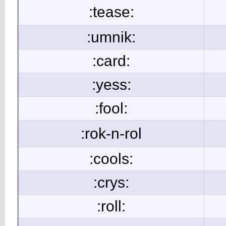
:tease:
:umnik:
:card:
:yess:
:fool:
:rok-n-rol
:cools:
:crys:
:roll: