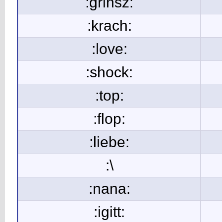
:grinsz:
:krach:
:love:
:shock:
:top:
:flop:
:liebe:
:\
:nana:
:igitt: