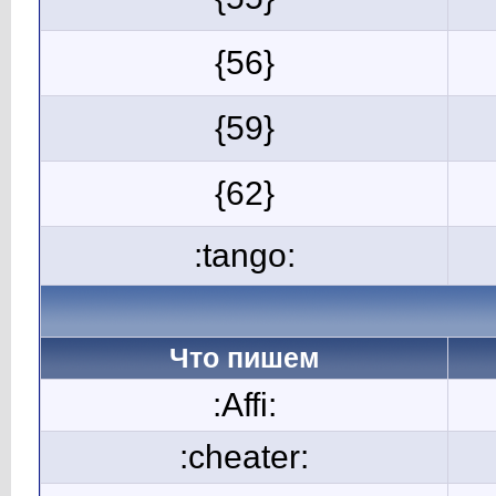
{56}
{59}
{62}
:tango:
Что пишем
:Affi:
:cheater: