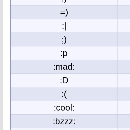
=)
:|
;)
:p
:mad:
:D
:(
:cool:
:bzzz: