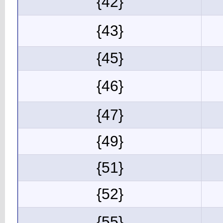
{42}
{43}
{45}
{46}
{47}
{49}
{51}
{52}
{55}