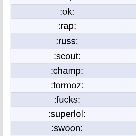
:ok:
:rap:
:russ:
:scout:
:champ:
:tormoz:
:fucks:
:superlol:
:swoon: