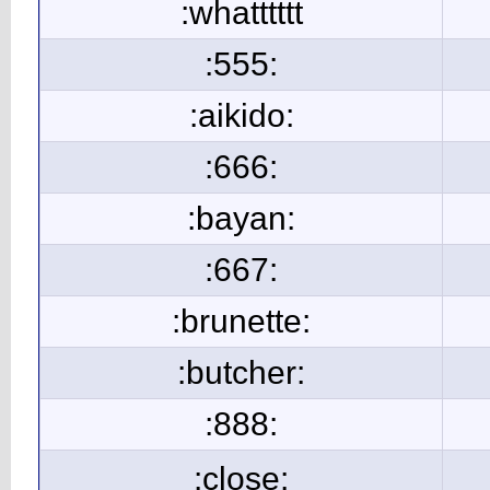
:whatttttt
:555:
:aikido:
:666:
:bayan:
:667:
:brunette:
:butcher:
:888:
:close: