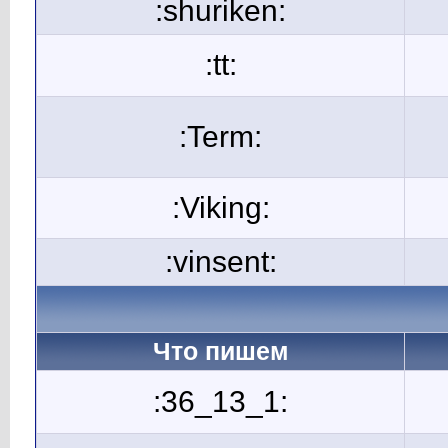
:shuriken:
:tt:
:Term:
:Viking:
:vinsent:
Что пишем
:36_13_1: