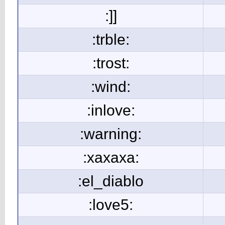
:]]
:trble:
:trost:
:wind:
:inlove:
:warning:
:xaxaxa:
:el_diablo
:love5: