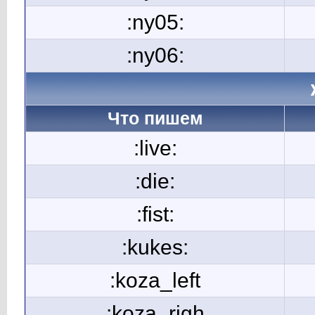
:ny05:
:ny06:
Что пишем
:live:
:die:
:fist:
:kukes:
:koza_left
:koza_righ