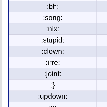
:bh:
:song:
:nix:
:stupid:
:clown:
:irre:
:joint:
;}
:updown: