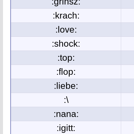
:grinsz:
:krach:
:love:
:shock:
:top:
:flop:
:liebe:
:\
:nana:
:igitt: