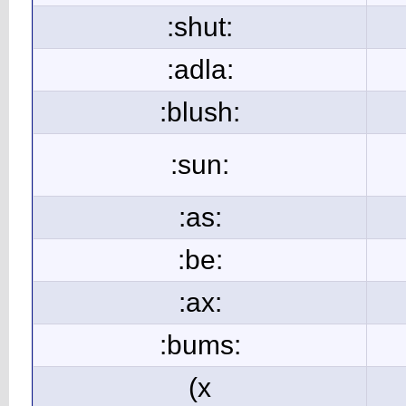
:shut:
:adla:
:blush:
:sun:
:as:
:be:
:ax:
:bums:
(x