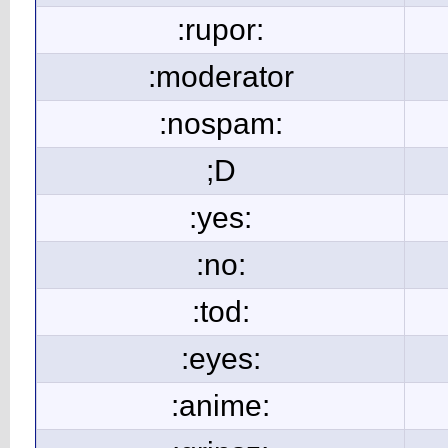
:rupor:
:moderator
:nospam:
;D
:yes:
:no:
:tod:
:eyes:
:anime: