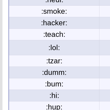
:smoke:
:hacker:
:teach:
:lol:
:tzar:
:dumm:
:bum:
:hi:
:hup: