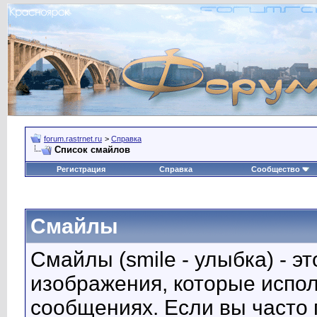
forum.rastrnet.ru
>
Справка
Список смайлов
Регистрация
Справка
Сообщество
Смайлы
Смайлы (smile - улыбка) - 
изображения, которые испо
сообщениях. Если вы часто 