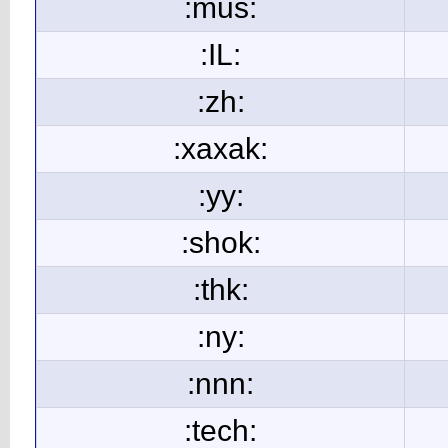
:mus:
:IL:
:zh:
:xaxak:
:yy:
:shok:
:thk:
:ny:
:nnn:
:tech: