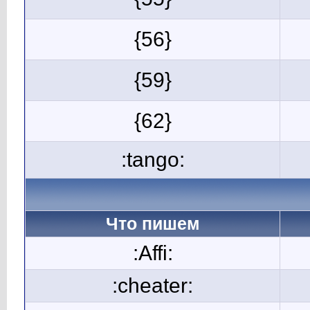
{56}
{59}
{62}
:tango:
Что пишем
:Affi:
:cheater: