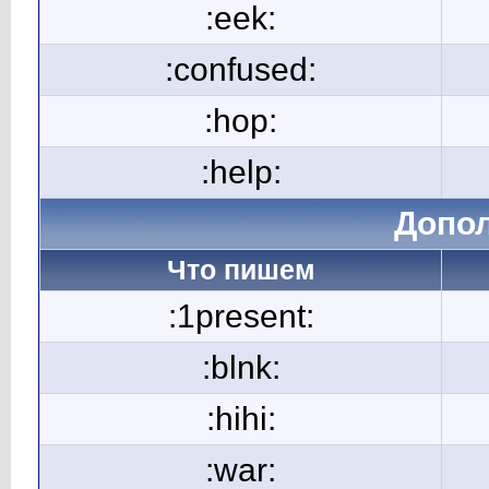
:eek:
:confused:
:hop:
:help:
Допо
Что пишем
:1present:
:blnk:
:hihi:
:war: