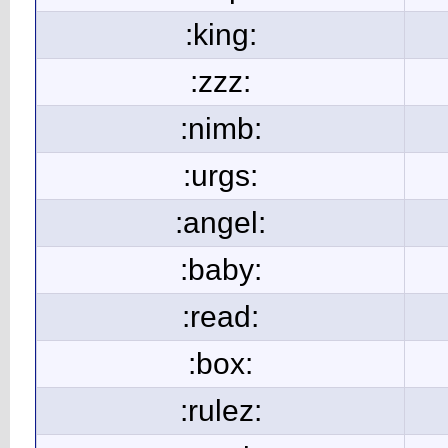
:king:
:zzz:
:nimb:
:urgs:
:angel:
:baby:
:read:
:box:
:rulez: