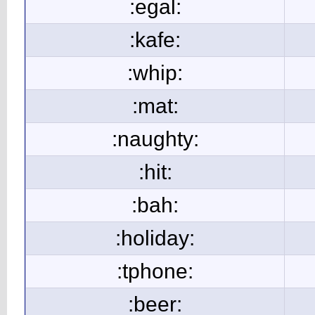
:egal:
:kafe:
:whip:
:mat:
:naughty:
:hit:
:bah:
:holiday:
:tphone:
:beer: