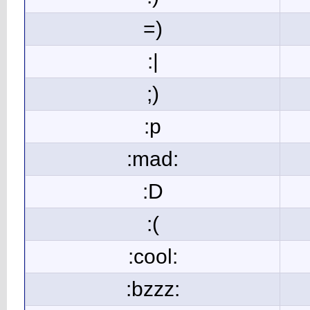
=)
:|
;)
:p
:mad:
:D
:(
:cool:
:bzzz: