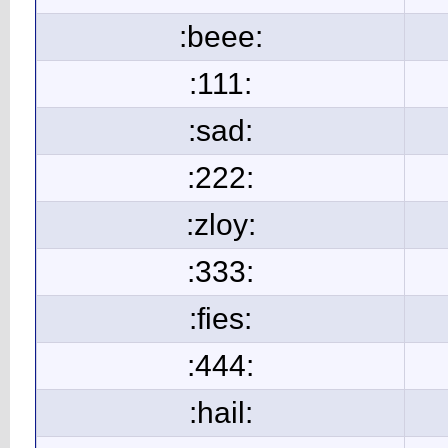
:beee:
:111:
:sad:
:222:
:zloy:
:333:
:fies:
:444:
:hail: