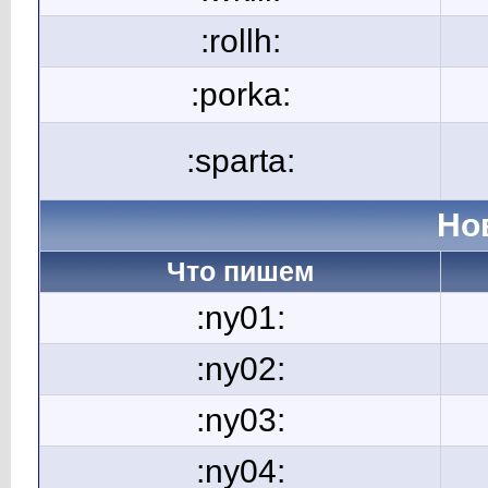
:rollh:
:porka:
:sparta:
Но
Что пишем
:ny01:
:ny02:
:ny03:
:ny04: