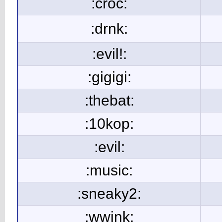
:croc:
:drnk:
:evil!:
:gigigi:
:thebat:
:10kop:
:evil:
:music:
:sneaky2:
:wwink: