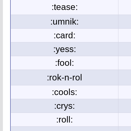
:tease:
:umnik:
:card:
:yess:
:fool:
:rok-n-rol
:cools:
:crys:
:roll: