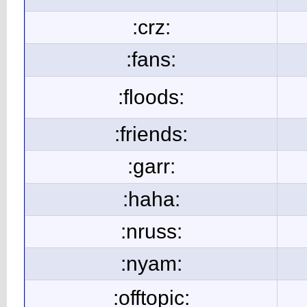
:crz:
:fans:
:floods:
:friends:
:garr:
:haha:
:nruss:
:nyam:
:offtopic: