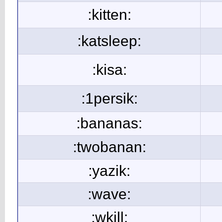
:kitten:
:katsleep:
:kisa:
:1persik:
:bananas:
:twobanan:
:yazik:
:wave:
:wkill: