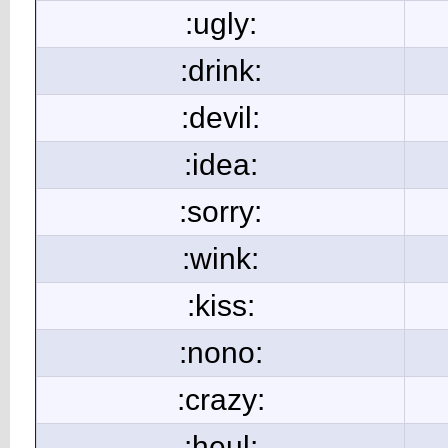
:ugly:
:drink:
:devil:
:idea:
:sorry:
:wink:
:kiss:
:nono:
:crazy:
:heul: