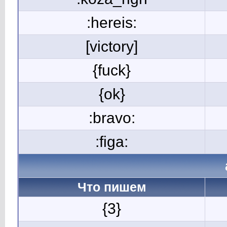
:hereis:
[victory]
{fuck}
{ok}
:bravo:
:figa:
Что пишем
{3}