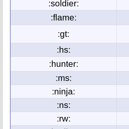
:soldier:
:flame:
:gt:
:hs:
:hunter:
:ms:
:ninja:
:ns:
:rw: