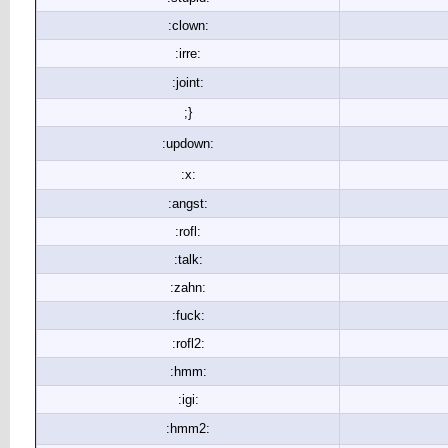
:clown:
:irre:
:joint:
;}
:updown:
:x:
:angst:
:rofl:
:talk:
:zahn:
:fuck:
:rofl2:
:hmm:
:igi:
:hmm2: