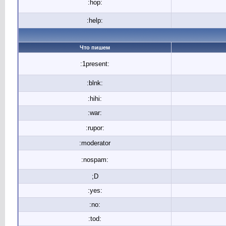
:hop:
:help:
Что пишем
:1present:
:blnk:
:hihi:
:war:
:rupor:
:moderator
:nospam:
;D
:yes:
:no:
:tod: