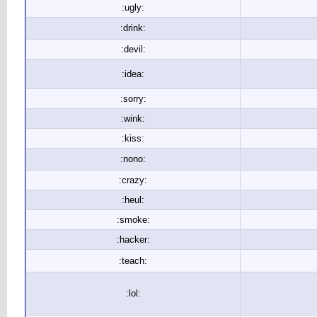
:ugly:
:drink:
:devil:
:idea:
:sorry:
:wink:
:kiss:
:nono:
:crazy:
:heul:
:smoke:
:hacker:
:teach:
:lol: