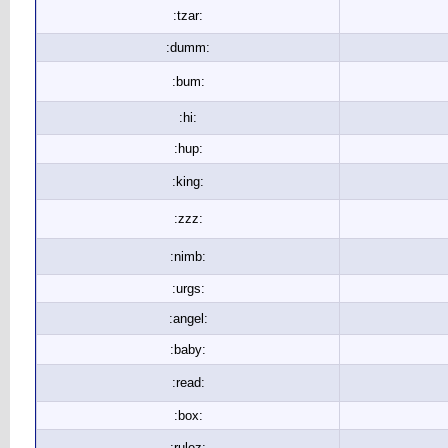
:tzar:
:dumm:
:bum:
:hi:
:hup:
:king:
:zzz:
:nimb:
:urgs:
:angel:
:baby:
:read:
:box:
:rulez: