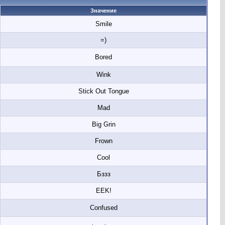
Значение
Smile
=)
Bored
Wink
Stick Out Tongue
Mad
Big Grin
Frown
Cool
Бззз
EEK!
Confused