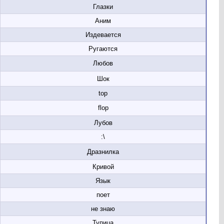
Глазки
Аним
Издевается
Ругаются
Любов
Шок
top
flop
Лубов
:\
Дразнилка
Кривой
Язык
поет
не знаю
Тупица