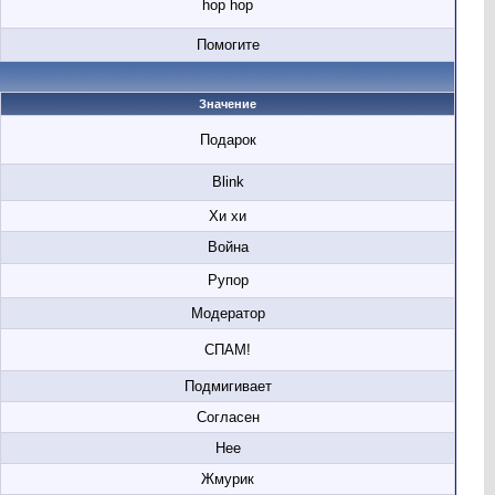
hop hop
Помогите
Значение
Подарок
Blink
Хи хи
Война
Рупор
Модератор
СПАМ!
Подмигивает
Согласен
Нее
Жмурик