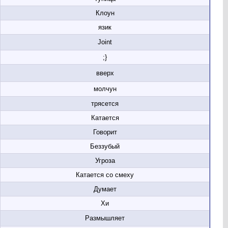
Клоун
язик
Joint
;}
вверх
молчун
трясется
Катается
Говорит
Беззубый
Угроза
Катается со смеху
Думает
Хи
Размышляет