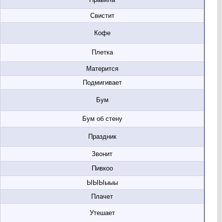
Свистит
Кофе
Плетка
Матерится
Подмигивает
Бум
Бум об стену
Праздник
Звонит
Пивкоо
ЫЫЫыыы
Плачет
Утешает