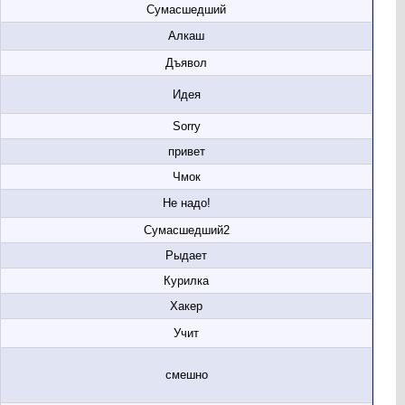
Сумасшедший
Алкаш
Дъявол
Идея
Sorry
привет
Чмок
Не надо!
Сумасшедший2
Рыдает
Курилка
Хакер
Учит
смешно