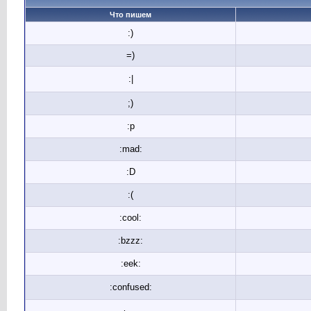
Что пишем
:)
=)
:|
;)
:p
:mad:
:D
:(
:cool:
:bzzz:
:eek:
:confused: