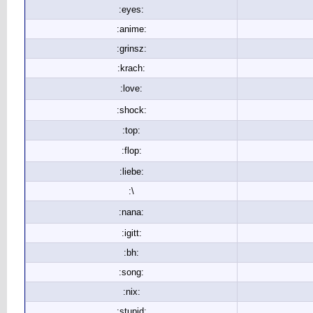
:eyes:
:anime:
:grinsz:
:krach:
:love:
:shock:
:top:
:flop:
:liebe:
:\
:nana:
:igitt:
:bh:
:song:
:nix:
:stupid: