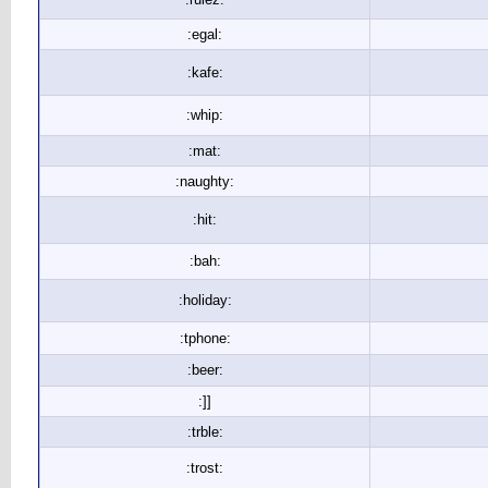
:egal:
:kafe:
:whip:
:mat:
:naughty:
:hit:
:bah:
:holiday:
:tphone:
:beer:
:]]
:trble:
:trost: