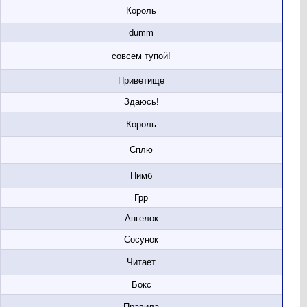
Король
dumm
совсем тупой!
Приветище
Здаюсь!
Король
Сплю
Нимб
Грр
Ангелок
Сосунок
Читает
Бокс
Правила