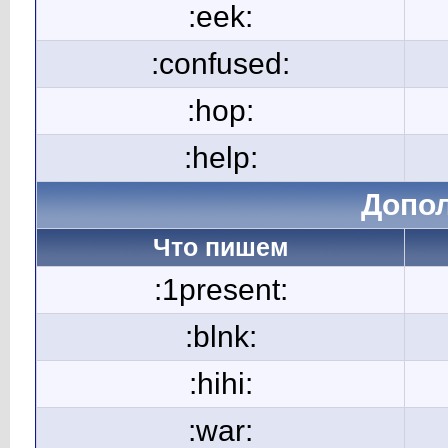
:eek:
:confused:
:hop:
:help:
Допо
Что пишем
:1present:
:blnk:
:hihi:
:war: