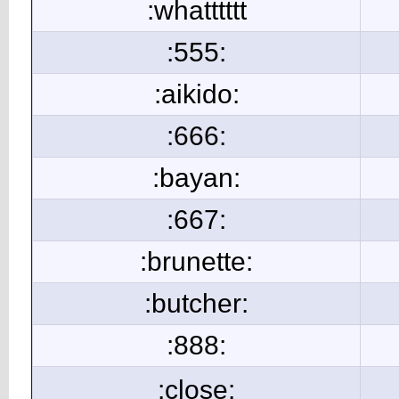
:whatttttt
:555:
:aikido:
:666:
:bayan:
:667:
:brunette:
:butcher:
:888:
:close: