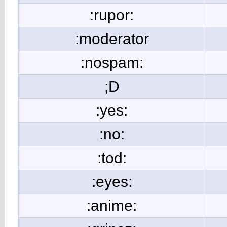
:rupor:
:moderator
:nospam:
;D
:yes:
:no:
:tod:
:eyes:
:anime: