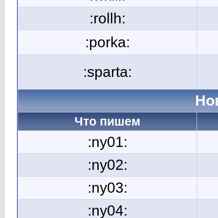
:rollh:
:porka:
:sparta:
Но
Что пишем
:ny01:
:ny02:
:ny03:
:ny04: