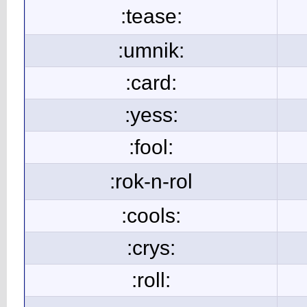
:tease:
:umnik:
:card:
:yess:
:fool:
:rok-n-rol
:cools:
:crys:
:roll: