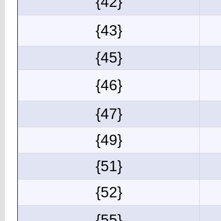
{42}
{43}
{45}
{46}
{47}
{49}
{51}
{52}
{55}