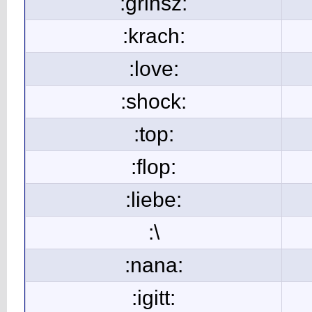
:grinsz:
:krach:
:love:
:shock:
:top:
:flop:
:liebe:
:\
:nana:
:igitt: