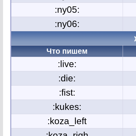
:ny05:
:ny06:
Что пишем
:live:
:die:
:fist:
:kukes:
:koza_left
:koza_righ