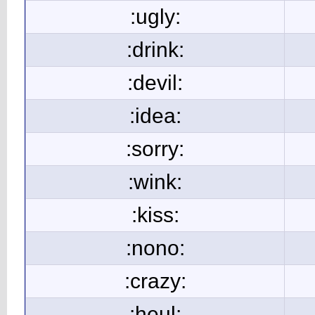
:ugly:
:drink:
:devil:
:idea:
:sorry:
:wink:
:kiss:
:nono:
:crazy:
:heul: