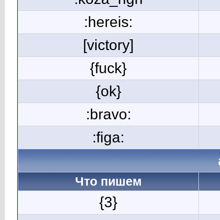
:hereis:
[victory]
{fuck}
{ok}
:bravo:
:figa:
Что пишем
{3}