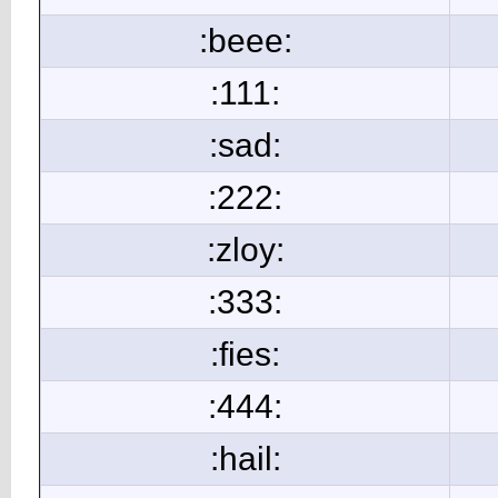
:beee:
:111:
:sad:
:222:
:zloy:
:333:
:fies:
:444:
:hail: