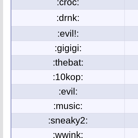
:croc:
:drnk:
:evil!:
:gigigi:
:thebat:
:10kop:
:evil:
:music:
:sneaky2:
:wwink: