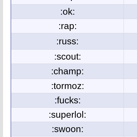
:ok:
:rap:
:russ:
:scout:
:champ:
:tormoz:
:fucks:
:superlol:
:swoon: