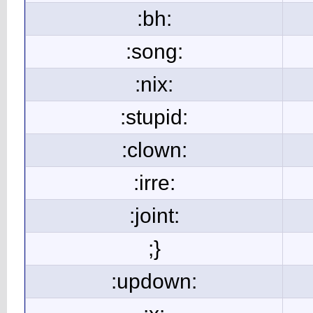
:bh:
:song:
:nix:
:stupid:
:clown:
:irre:
:joint:
;}
:updown: