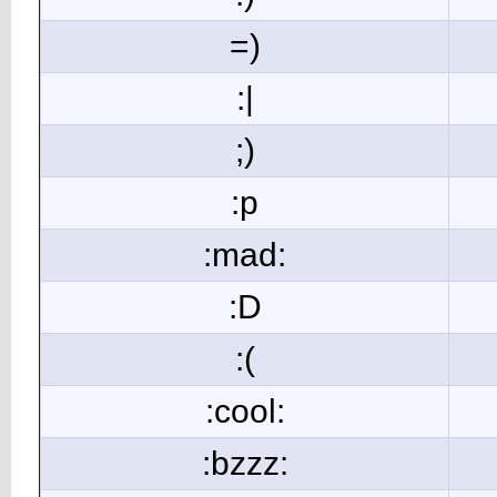
=)
:|
;)
:p
:mad:
:D
:(
:cool:
:bzzz: