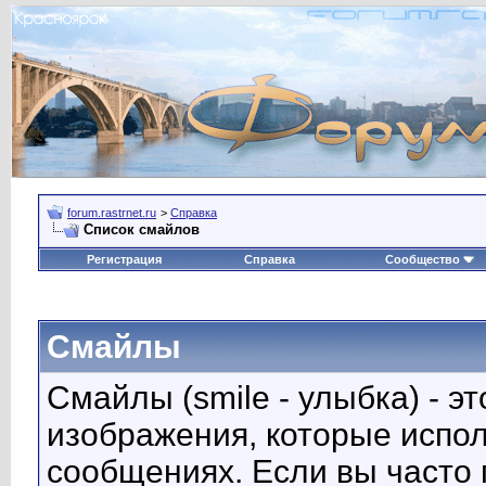
forum.rastrnet.ru
>
Справка
Список смайлов
Регистрация
Справка
Сообщество
Смайлы
Смайлы (smile - улыбка) - 
изображения, которые испо
сообщениях. Если вы часто 