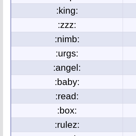
:king:
:zzz:
:nimb:
:urgs:
:angel:
:baby:
:read:
:box:
:rulez: