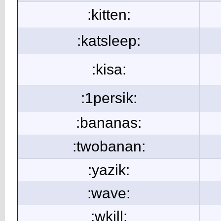
:kitten:
:katsleep:
:kisa:
:1persik:
:bananas:
:twobanan:
:yazik:
:wave:
:wkill: