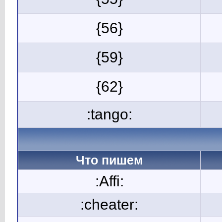
{56}
{59}
{62}
:tango:
Что пишем
:Affi:
:cheater: