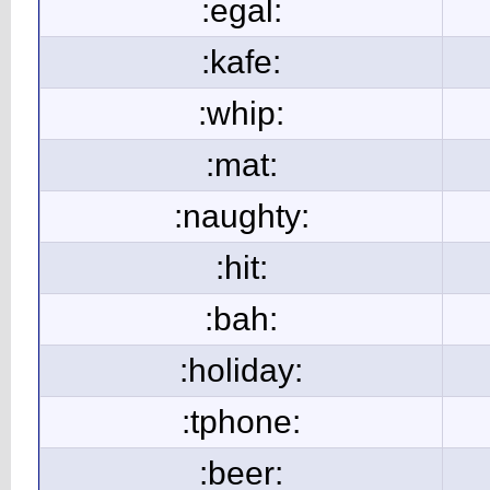
:egal:
:kafe:
:whip:
:mat:
:naughty:
:hit:
:bah:
:holiday:
:tphone:
:beer: