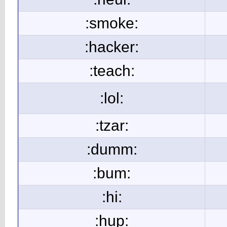
:smoke:
:hacker:
:teach:
:lol:
:tzar:
:dumm:
:bum:
:hi:
:hup: