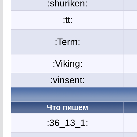
:shuriken:
:tt:
:Term:
:Viking:
:vinsent:
Что пишем
:36_13_1: