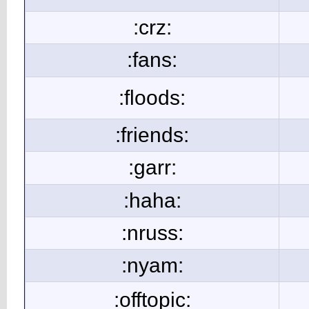
:crz:
:fans:
:floods:
:friends:
:garr:
:haha:
:nruss:
:nyam:
:offtopic: