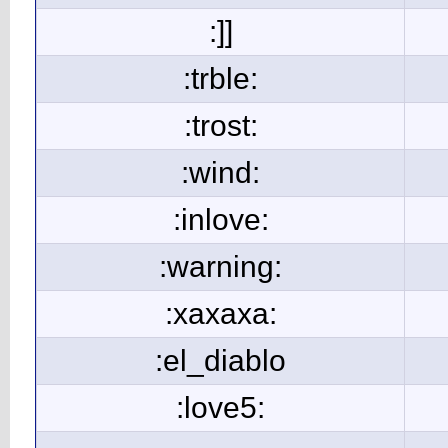
:]]
:trble:
:trost:
:wind:
:inlove:
:warning:
:xaxaxa:
:el_diablo
:love5: