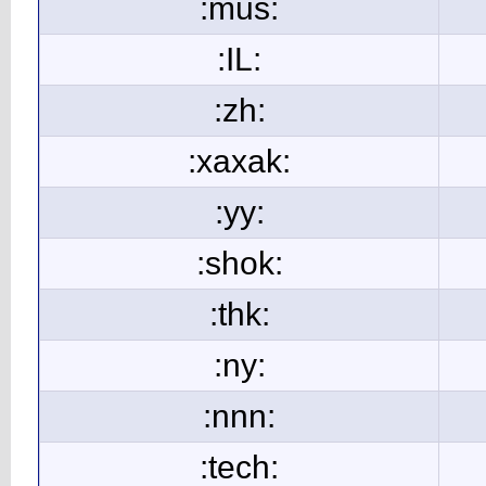
:mus:
:IL:
:zh:
:xaxak:
:yy:
:shok:
:thk:
:ny:
:nnn:
:tech: