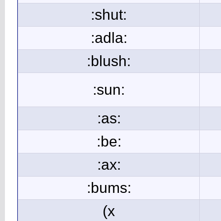
:shut:
:adla:
:blush:
:sun:
:as:
:be:
:ax:
:bums:
(x