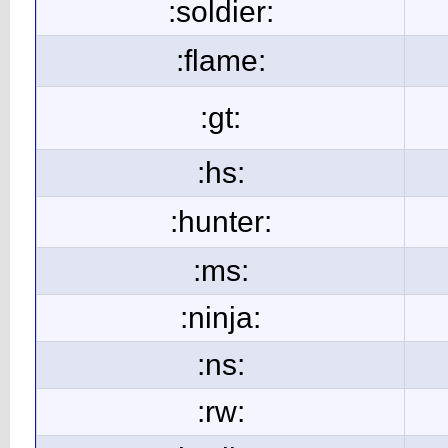
:soldier:
:flame:
:gt:
:hs:
:hunter:
:ms:
:ninja:
:ns:
:rw: