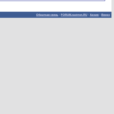
Обратная связь
-
FORUM.rastrnet.RU
-
Архив
-
Вверх