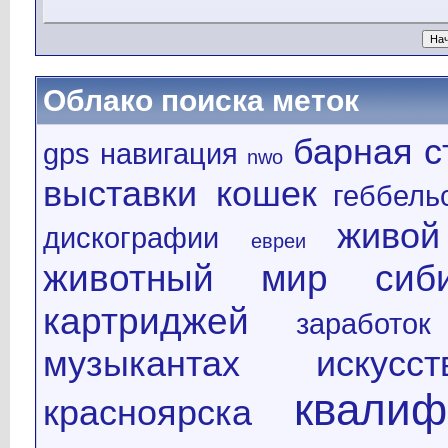
Облако поиска меток
барная с
gps навигация
nwo
выставки кошек
геббель
живой
дискографии
евреи
животный мир сиб
картриджей
заработок
музыкантах
искус
квалиф
красноярска