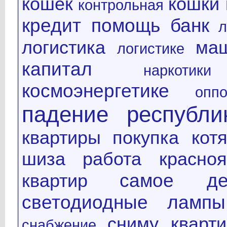
кошек
кошки 
контрольная
кредит помощь банк
л
логистика
ма
логистике
капитал
наркотики
космоэнергетике
оппо
падение республи
квартиры
покупка котя
шиза
работа красноя
самое де
квартир
светодиодные лампы
сниму кварти
снабжение