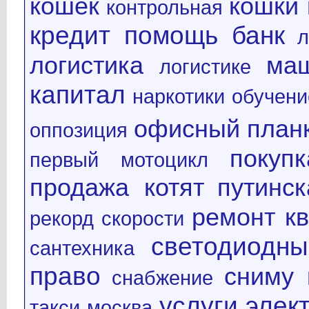
кошек
кошки 
контрольная
кредит помощь банк
л
логистика
ма
логистике
капитал
наркотики
обучени
офисный план
оппозиция
покуп
первый мотоцикл
продажа котят
путинс
ремонт к
рекорд скорости
светодиодн
сантехника
право
сниму 
снабжение
услуги элек
такси москва