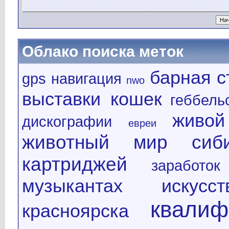
Облако поиска меток
барная с
gps навигация
nwo
выставки кошек
геббель
живой
дискографии
евреи
животный мир сиб
картриджей
заработок
музыкантах
искус
квалиф
красноярска