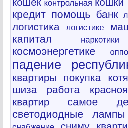
кошек
кошки 
контрольная
кредит помощь банк
л
логистика
ма
логистике
капитал
наркотики
космоэнергетике
оппо
падение республи
квартиры
покупка котя
шиза
работа красноя
самое де
квартир
светодиодные лампы
сниму кварти
снабжение