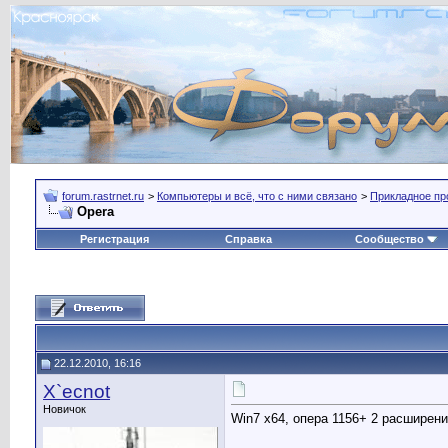
forum.rastrnet.ru
>
Компьютеры и всё, что с ними связано
>
Прикладное пр
Opera
Регистрация
Справка
Сообщество
22.12.2010, 16:16
X`ecnot
Новичок
Win7 x64, опера 1156+ 2 расширени