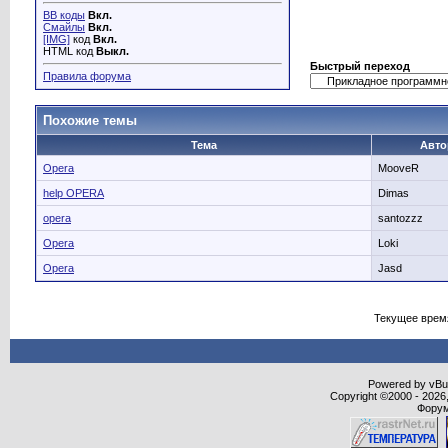
BB коды
Вкл.
Смайлы
Вкл.
[IMG]
код
Вкл.
HTML код
Выкл.
Быстрый переход
Правила форума
Похожие темы
Тема
Авто
Opera
MooveR
help OPERA
Dimas
opera
santozzz
Opera
Loki
Opera
Jasd
Текущее врем
Powered by vBull
Copyright ©2000 - 2026,
Форум