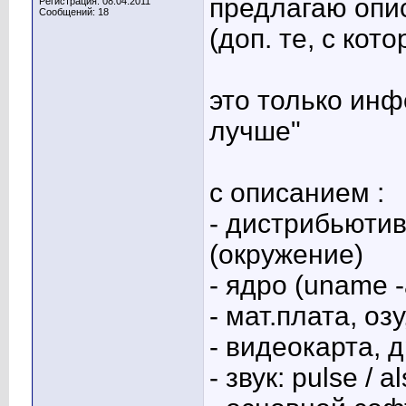
предлагаю опи
Регистрация: 08.04.2011
Сообщений: 18
(доп. те, с ко
это только инф
лучше"
с описанием :
- дистрибьютив
(окружение)
- ядро (uname -
- мат.плата, оз
- видеокарта, 
- звук: pulse / a