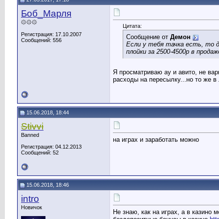
Боб_Марля
۞۞۞
Цитата:
Регистрация: 17.10.2007
Сообщение от
Демон
Сообщений: 556
Если у тебя тачка есть, то д
плойки за 2500-4500р в прода
Я просматриваю ау и авито, не ва
расходы на пересылку...но то же в
15.06.2018, 18:44
Stivvi
Banned
на играх и заработать можно
Регистрация: 04.12.2013
Сообщений: 52
15.06.2018, 18:46
intro
Новичок
Не знаю, как на играх, а в казино 