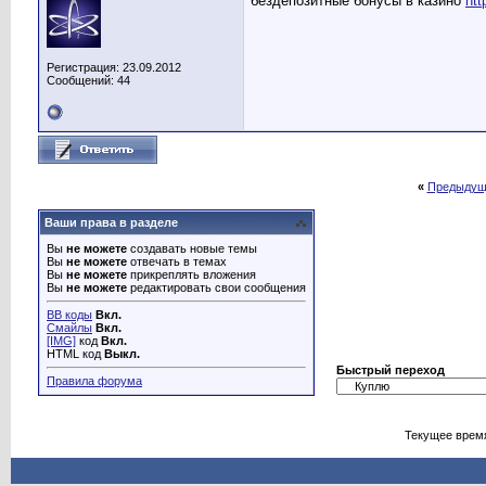
бездепозитные бонусы в казино
htt
Регистрация: 23.09.2012
Сообщений: 44
«
Предыдущ
Ваши права в разделе
Вы
не можете
создавать новые темы
Вы
не можете
отвечать в темах
Вы
не можете
прикреплять вложения
Вы
не можете
редактировать свои сообщения
BB коды
Вкл.
Смайлы
Вкл.
[IMG]
код
Вкл.
HTML код
Выкл.
Быстрый переход
Правила форума
Текущее врем