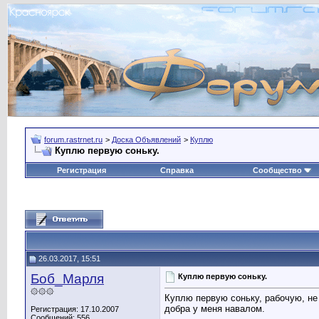
forum.rastrnet.ru
>
Доска Объявлений
>
Куплю
Куплю первую соньку.
Регистрация
Справка
Сообщество
26.03.2017, 15:51
Боб_Марля
Куплю первую соньку.
۞۞۞
Куплю первую соньку, рабочую, не 
добра у меня навалом.
Регистрация: 17.10.2007
Сообщений: 556