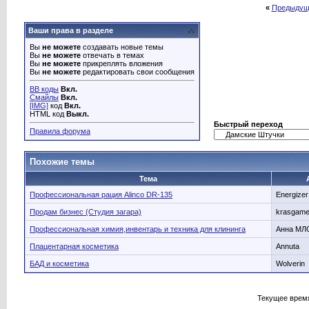
«
Предыдущ
Ваши права в разделе
Вы
не можете
создавать новые темы
Вы
не можете
отвечать в темах
Вы
не можете
прикреплять вложения
Вы
не можете
редактировать свои сообщения
BB коды
Вкл.
Смайлы
Вкл.
[IMG]
код
Вкл.
HTML код
Выкл.
Быстрый переход
Правила форума
Похожие темы
Тема
Профессиональная рация Alinco DR-135
Energizer
Продам бизнес (Студия загара)
krasgam
Профессиональная химия,инвентарь и техника для клининга
Анна МЛ
Плацентарная косметика
Annuta
БАД и косметика
Wolverin
Текущее врем