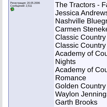
The Tractors - F
Регистрация: 20.05.2006
Сообщений: 2,511
Jessica Andrews
Nashville Blueg
Carmen Steneke
Classic Country
Classic Country
Academy of Coun
Nights
Academy of Coun
Romance
Golden Country
Waylon Jenning
Garth Brooks