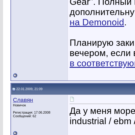
Gear". Полный
дополнительн
на Demonoid
.
Планирую закин
вечером, если 
в соответству
22.01.2009, 21:09
Славян
Новичок
Да у меня море
Регистрация: 17.06.2008
Сообщений: 62
industrial / ebm 