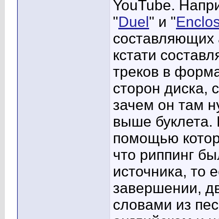
YouTube. Напри
"
Duel
" и "
Enclo
составляющих а
кстати составл
треков в форма
сторон диска, 
зачем он там н
выше буклета. 
помощью котор
что риппинг бы
источника, то е
завершении, дв
словами из песн