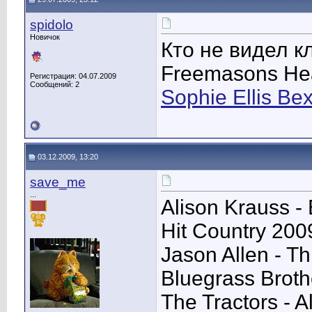
spidolo
Новичок
Кто не видел кл
Freemasons Hea
Регистрация: 04.07.2009
Сообщений: 2
Sophie Ellis Be
03.12.2009, 13:20
save_me
...
Alison Krauss - 
Hit Country 2009
Jason Allen - Th
Bluegrass Broth
The Tractors - 