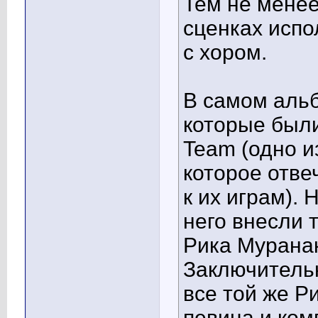
Тем не менее
сценках испо
с хором.
В самом альб
которые был
Team (одно и
которое отве
к их играм).
него внесли 
Рика Муранак
Заключительн
все той же Р
певица и ком