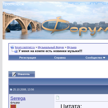
forum.rastrnet.ru
>
Музыкальный Форум
>
Музыка
У меня на компе есть новинки музыки!!!
Регистрация
Справка
Сообщество
25.10.2008, 13:56
Serega
флудер
Цитата: