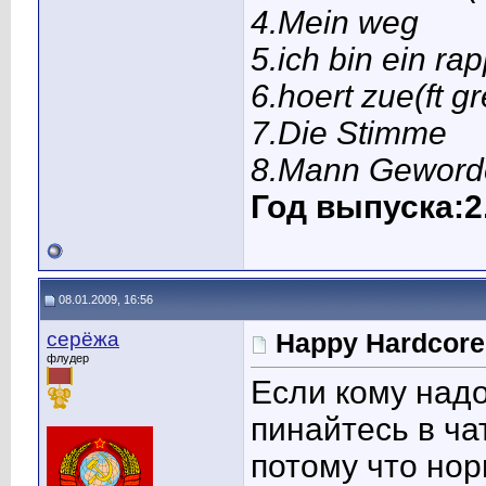
4.Mein weg
5.ich bin ein ra
6.hoert zue(ft g
7.Die Stimme
8.Mann Geword
Год выпуска:2
08.01.2009, 16:56
серёжа
Happy Hardcore
флудер
Если кому надо
пинайтесь в ча
потому что но