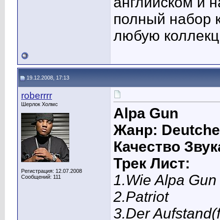
английском и н
полный набор 
любую коллекц
19.12.2008, 17:13
roberrrr
Шерлок Холмс
Alpa Gun
Жанр: Deutche
Качество Звук
Трек Лист:
Регистрация: 12.07.2008
1.Wie Alpa Gun
Сообщений: 111
2.Patriot
3.Der Aufstand(ft