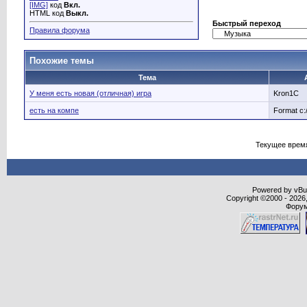
[IMG]
код
Вкл.
HTML код
Выкл.
Быстрый переход
Правила форума
Похожие темы
Тема
У меня есть новая (отличная) игрa
Kron1C
есть на компе
Format c:
Текущее врем
Powered by vBull
Copyright ©2000 - 2026,
Форум