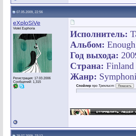
07.05.2009, 22:56
eXploSiVe
Violet Euphoria
Исполнитель:
T
Альбом:
Enough 
Год выхода:
200
Страна:
Finland
Жанр:
Symphoni
Регистрация: 17.03.2006
Сообщений: 1,315
Спойлер
про
Треклист
:
____________
29.07.2009, 23:12