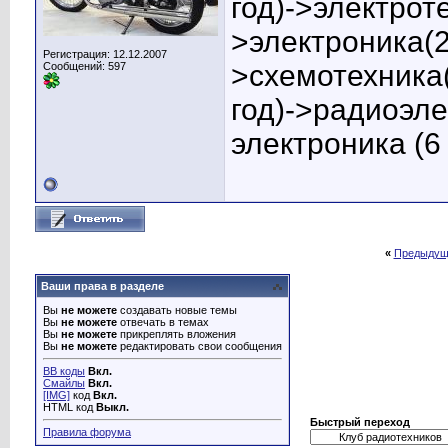
год)->электрот
>электроника(2
Регистрация: 12.12.2007
>схемотехника(
Сообщений: 597
год)->радиоэле
электроника (6 
«
Предыдущ
Ваши права в разделе
Вы
не можете
создавать новые темы
Вы
не можете
отвечать в темах
Вы
не можете
прикреплять вложения
Вы
не можете
редактировать свои сообщения
BB коды
Вкл.
Смайлы
Вкл.
[IMG]
код
Вкл.
HTML код
Выкл.
Быстрый переход
Правила форума