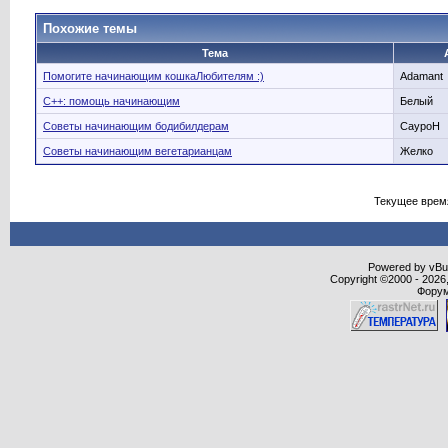
Похожие темы
Тема
Помогите начинающим кошкаЛюбителям :)
Adamant
C++: помощь начинающим
Белый
Советы начинающим бодибилдерам
CaypoH
Советы начинающим вегетарианцам
Желко
Текущее врем
Powered by vBull
Copyright ©2000 - 2026,
Форум