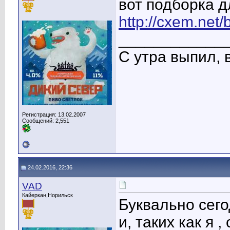
вот подборка д
http://cxem.net
____________
С утра выпил, 
Регистрация: 13.02.2007
Сообщений: 2,551
24.02.2016, 22:36
VAD
Кайеркан,Норильск
Буквально сего
и, таких как я 