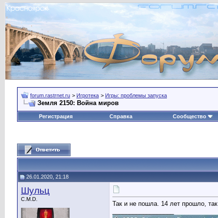
forum.rastrnet.ru
>
Игротека
>
Игры: проблемы запуска
Земля 2150: Война миров
Регистрация
Справка
Сообщество
26.01.2020, 21:18
Шульц
C.M.D.
Так и не пошла. 14 лет прошло, так
__________________