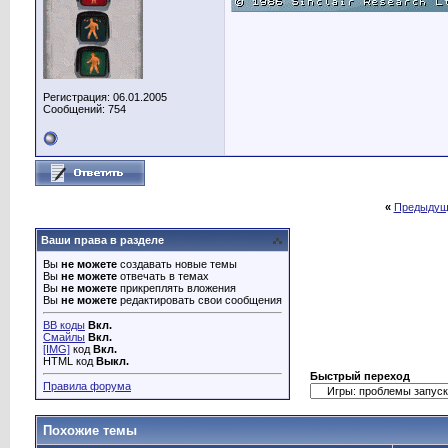
Регистрация: 06.01.2005
Сообщений: 754
«
Предыдущ
Ваши права в разделе
Вы
не можете
создавать новые темы
Вы
не можете
отвечать в темах
Вы
не можете
прикреплять вложения
Вы
не можете
редактировать свои сообщения
BB коды
Вкл.
Смайлы
Вкл.
[IMG]
код
Вкл.
HTML код
Выкл.
Быстрый переход
Правила форума
Похожие темы