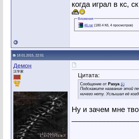
когда играл в кс, с
Вложения
46.rar
(180.4 Кб, 4 просмотров)
18.01.2015, 22:01
Демон
汉学家
Цитата:
Сообщение от
Pasya
Подскажите название этой пес
ничего нету. Услышал её когд
Ну и зачем мне тв
________________