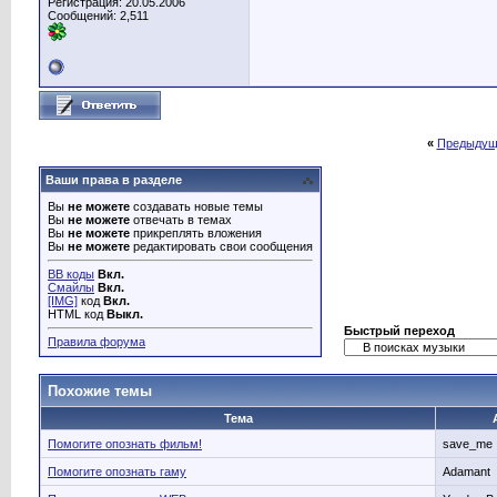
Регистрация: 20.05.2006
Сообщений: 2,511
«
Предыдущ
Ваши права в разделе
Вы
не можете
создавать новые темы
Вы
не можете
отвечать в темах
Вы
не можете
прикреплять вложения
Вы
не можете
редактировать свои сообщения
BB коды
Вкл.
Смайлы
Вкл.
[IMG]
код
Вкл.
HTML код
Выкл.
Быстрый переход
Правила форума
Похожие темы
Тема
Помогите опознать фильм!
save_me
Помогите опознать гаму
Adamant