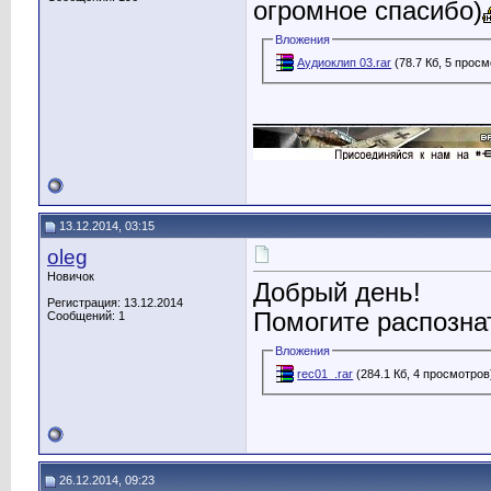
огромное спасибо)
Вложения
Аудиоклип 03.rar
(78.7 Кб, 5 прос
________________
13.12.2014, 03:15
oleg
Новичок
Добрый день!
Регистрация: 13.12.2014
Помогите распозна
Сообщений: 1
Вложения
rec01_.rar
(284.1 Кб, 4 просмотров
26.12.2014, 09:23