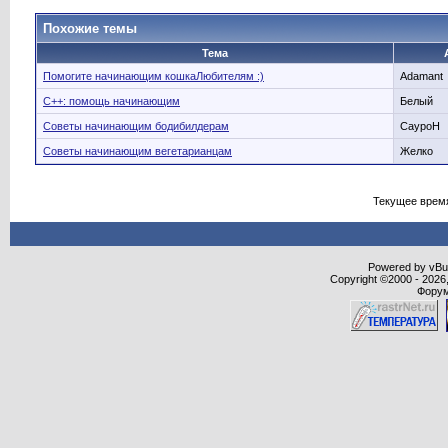
Похожие темы
Тема
Помогите начинающим кошкаЛюбителям :)
Adamant
C++: помощь начинающим
Белый
Советы начинающим бодибилдерам
CaypoH
Советы начинающим вегетарианцам
Желко
Текущее врем
Powered by vBull
Copyright ©2000 - 2026,
Форум