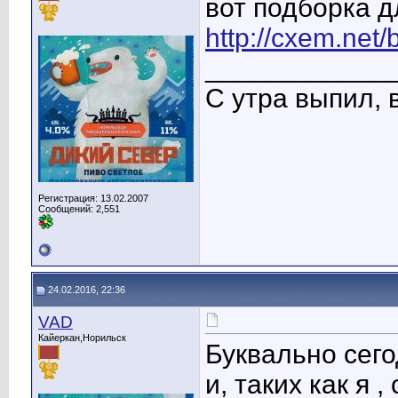
вот подборка д
http://cxem.net
____________
С утра выпил, 
Регистрация: 13.02.2007
Сообщений: 2,551
24.02.2016, 22:36
VAD
Кайеркан,Норильск
Буквально сего
и, таких как я 