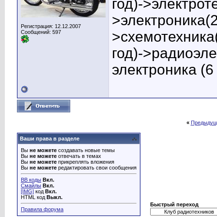
год)->электрот
>электроника(2
Регистрация: 12.12.2007
>схемотехника(
Сообщений: 597
год)->радиоэле
электроника (6 
«
Предыдущ
Ваши права в разделе
Вы
не можете
создавать новые темы
Вы
не можете
отвечать в темах
Вы
не можете
прикреплять вложения
Вы
не можете
редактировать свои сообщения
BB коды
Вкл.
Смайлы
Вкл.
[IMG]
код
Вкл.
HTML код
Выкл.
Быстрый переход
Правила форума