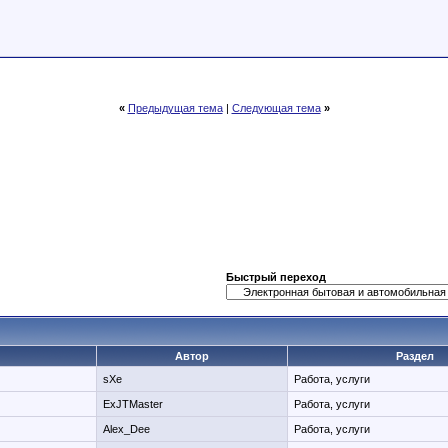
«
Предыдущая тема
|
Следующая тема
»
Быстрый переход
Автор
Раздел
sXe
Работа, услуги
ExJTMaster
Работа, услуги
Alex_Dee
Работа, услуги