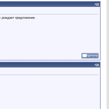
#
25
с рождает предложение .
#
26