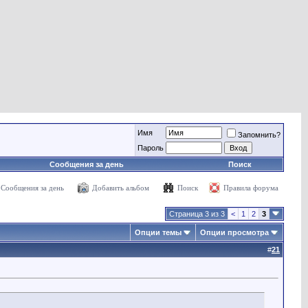
Имя
Запомнить?
Пароль
Сообщения за день
Поиск
Сообщения за день
Добавить альбом
Поиск
Правила форума
Страница 3 из 3
<
1
2
3
Опции темы
Опции просмотра
#
21