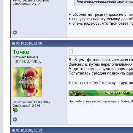
Регистрация: 27.06.2007
для взаимопонимания мне тоже
Сообщений: 2,722
Я абсолютно трезв (и даже не с по
ты не укуренный эту ссылку давал
Я очень надеюсь, что твой ответ п
06.10.2010, 21:56
Точка
ОптимисТочка :)
В общем, фотоаппарат частично ож
Выяснила, путем перелопачивания
А где-то промелькнула информация,
Попыталась сегодня позвонить один
Я это тут к чему это пишу - грустно
__________________
Последний раз редактировалось Точка; 0
Регистрация: 12.03.2005
Сообщений: 2,186
07.10.2010, 13:13