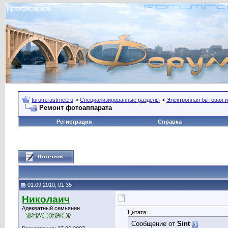
forum.rastrnet.ru
>
Специализированные разделы
>
Электронная бытовая и
Ремонт фотоаппарата
Регистрация
Справка
01.09.2010, 01:35
Николаич
Адекватный семьянин
Цитата:
Сообщение от
Sint