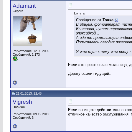
Adamant
Серёга
Цитата:
Сообщение от
Точка
В общем, фотоаппарат частич
Выяснила, путем перелопачи
эпоксидкой...
А где-то промелькнула инфор
Попыталась сегодня позвонить
Я это тут к чему это пишу - 
Регистрация: 12.05.2005
Сообщений: 1,173
Если это простенькая мыльница, д
__________________
Дорогу осилит идущий..
21.01.2013, 22:48
Vigresh
Новичок
Если вы ищете действительно хор
отличное качество обслуживания, 
Регистрация: 09.12.2012
Сообщений: 3