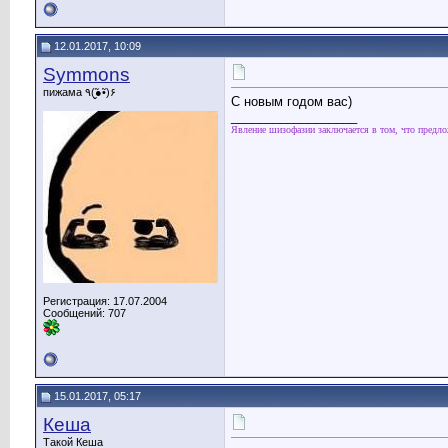
12.01.2017, 10:09
Symmons
пижама ٩(●̮̮̃•̃)۶
С новым годом вас)
__________________
Явление шизофазии заключается в том, что предл
Регистрация: 17.07.2004
Сообщений: 707
15.01.2017, 05:17
Кеша
Такой Кеша