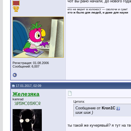
чот вы рано начали, до нового год
__________________
кто не верит в холокост — сволочи и суки!
это ж было для людей, и даже для науки
Регистрация: 01.08.2006
Сообщений: 6,007
17.01.2017, 02:09
Железяка
kamrad
Цитата:
Сообщение от
Kron1C
шик шик )
ты такой же кучерявый? я тут на т
__________________