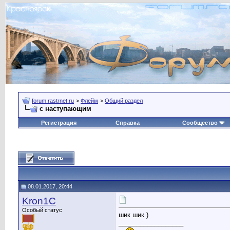
forum.rastrnet.ru
>
Флейм
>
Общий раздел
с наступающим
Регистрация
Справка
Сообщество
08.01.2017, 20:44
Kron1C
Особый статус
шик шик )
__________________