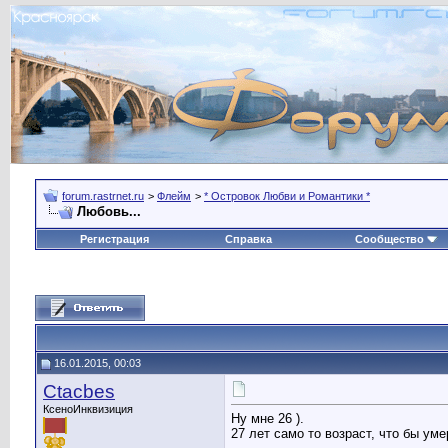
forum.rastrnet.ru
>
Флейм
>
* Островок Любви и Романтики *
Любовь...
Регистрация
Справка
Сообщество
16.01.2015, 00:03
Ctacbes
КсеноИнквизиция
Ну мне 26 ).
27 лет само то возраст, что бы уме