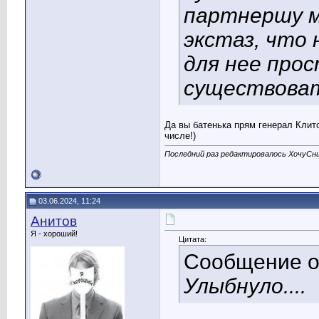
партнершу м
экстаз, что 
для нее про
существоват
Да вы батенька прям генерал Клито
числе!)
Последний раз редактировалось ХочуСни
03.06.2024, 11:24
Анитов
Я - хороший!
Цитата:
Сообщение 
Улыбнуло....