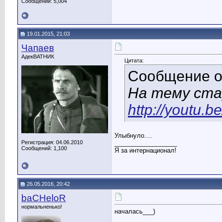
Сообщений: 5,004
19.01.2015, 21:03
Чапаев
АдекВАТНИК
Цитата:
Сообщение 
На тему стар
http://youtu
Улыбнуло....
Регистрация: 04.06.2010
__________________
Сообщений: 1,100
Я за интернационал!
26.05.2016, 20:42
baCHeloR
нормальненько!
началась___)
__________________