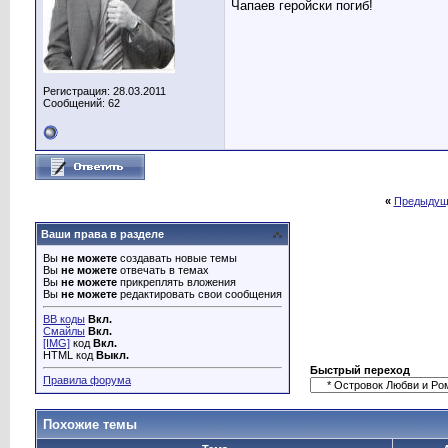
Чапаев геройски погиб!
Регистрация: 28.03.2011
Сообщений: 62
«
Предыдущ
Ваши права в разделе
Вы
не можете
создавать новые темы
Вы
не можете
отвечать в темах
Вы
не можете
прикреплять вложения
Вы
не можете
редактировать свои сообщения
BB коды
Вкл.
Смайлы
Вкл.
[IMG]
код
Вкл.
HTML код
Выкл.
Быстрый переход
Правила форума
Похожие темы