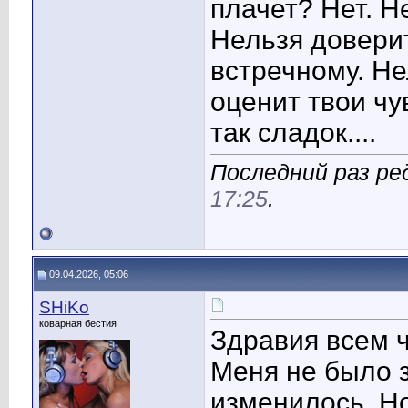
плачет? Нет. Н
Нельзя довери
встречному. Не
оценит твои чу
так сладок....
Последний раз ре
17:25
.
09.04.2026, 05:06
SHiKo
коварная бестия
Здравия всем 
Меня не было з
изменилось. Но