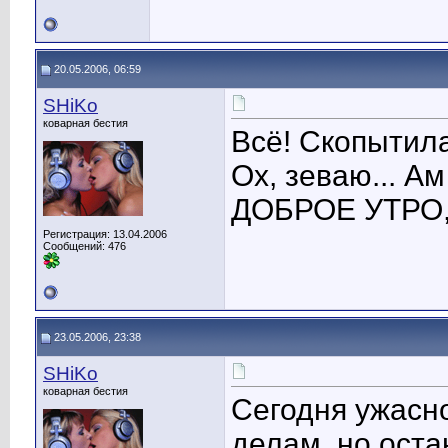
20.05.2006, 06:59
SHiKo
коварная бестия
Всё! Скопытила
Ох, зеваю... Ам 
ДОБРОЕ УТРО, 
Регистрация: 13.04.2006
Сообщений: 476
23.05.2006, 23:38
SHiKo
коварная бестия
Сегодня ужасно
делам, но оста