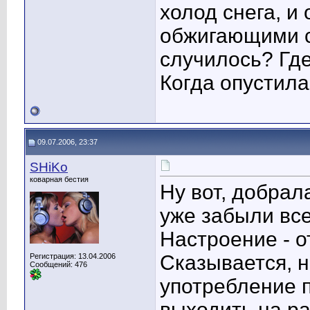
холод снега, и
обжигающими с
случилось? Гд
Когда опустила
09.07.2006, 23:37
SHiKo
коварная бестия
Ну вот, добрал
уже забыли все
Настроение - о
Сказывается, 
Регистрация: 13.04.2006
Сообщений: 476
употребление п
выходить на ра