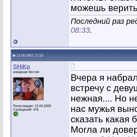
можешь верить
Последний раз ре
08:33
.
12.09.2007, 17:23
SHiKo
коварная бестия
Вчера я набра
встречу с деву
нежная.... Но 
нас мужья выно
Регистрация: 13.04.2006
Сообщений: 476
сказать какая 
Могла ли довери