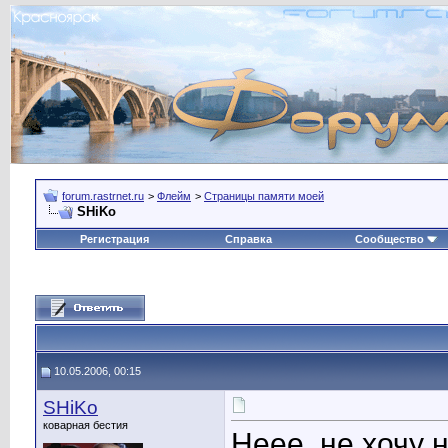
forum.rastrnet.ru
>
Флейм
>
Страницы памяти моей
SHiKo
Регистрация
Справка
Сообщество
10.05.2006, 00:15
SHiKo
коварная бестия
Неее, не хочу н