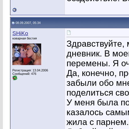
08.09.2007, 05:34
SHiKo
коварная бестия
Здравствуйте, м
дневник. В мо
перемены. Я оч
Да, конечно, п
Регистрация: 13.04.2006
Сообщений: 476
забыли обо мне
поделиться св
У меня была по
казалось самы
жила с парнем.