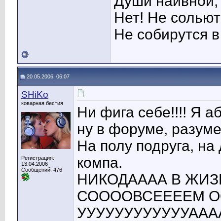
Души наивной,
Нет! Не сольют
Не собирутся в
20.05.2006, 06:07
SHiKo
коварная бестия
Ни фига себе!!!! 
ну в форуме, разумее
На полу подруга, на 
компа.
Регистрация:
13.04.2006
Сообщений: 476
НИКОДАААА В ЖИЗ
СООООВСЕЕЕЕМ ОО
УУУУУУУУУУУУАААААА