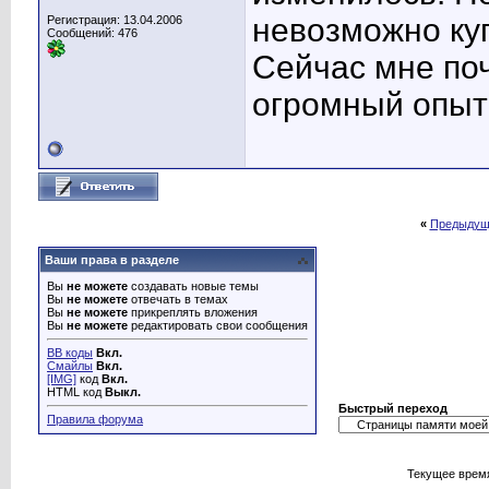
невозможно ку
Регистрация: 13.04.2006
Сообщений: 476
Сейчас мне поч
огромный опыт 
«
Предыдущ
Ваши права в разделе
Вы
не можете
создавать новые темы
Вы
не можете
отвечать в темах
Вы
не можете
прикреплять вложения
Вы
не можете
редактировать свои сообщения
BB коды
Вкл.
Смайлы
Вкл.
[IMG]
код
Вкл.
HTML код
Выкл.
Быстрый переход
Правила форума
Текущее врем