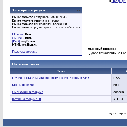
«
Предыдущ
Ваши права в разделе
Вы
не можете
создавать новые темы
Вы
не можете
отвечать в темах
Вы
не можете
прикреплять вложения
Вы
не можете
редактировать свои сообщения
BB коды
Вкл.
Смайлы
Вкл.
[IMG]
код
Выкл.
HTML код
Выкл.
Быстрый переход
Правила форума
Похожие темы
Тема
Грузия поставила условия вступления России в ВТО
RSS
Кто на форуме.
иван
Смайлики на форуме
серёжа
Фотки на форуме !!!
ATILLA
Текущее врем