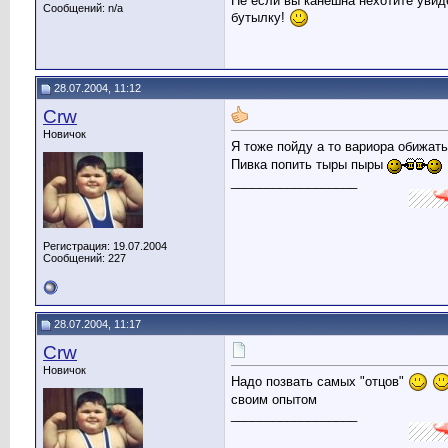
Не если вы канешна нехотите увидет
Сообщений: n/a
бутылку!
28.07.2004, 11:12
Crw
Новичок
Я тоже пойду а то вариора обижат
Пивка попить тыры пыры
__________________
Регистрация: 19.07.2004
Сообщений: 227
28.07.2004, 11:17
Crw
Новичок
Надо позвать самых "отцов"
своим опытом
__________________