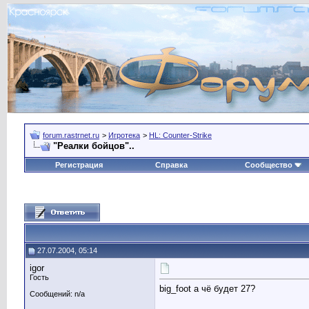
forum.rastrnet.ru
>
Игротека
>
HL: Counter-Strike
"Реалки бойцов"..
Регистрация
Справка
Сообщество
27.07.2004, 05:14
igor
Гость
big_foot а чё будет 27?
Сообщений: n/a