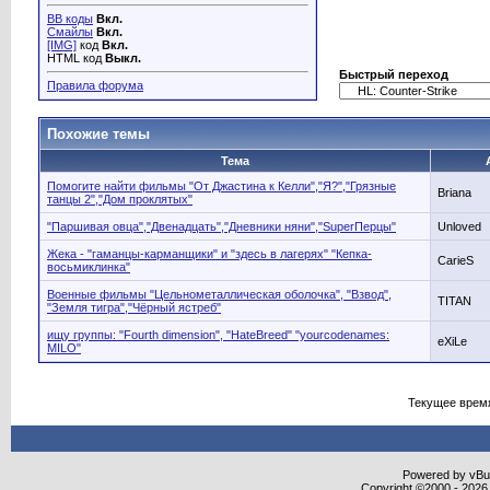
BB коды
Вкл.
Смайлы
Вкл.
[IMG]
код
Вкл.
HTML код
Выкл.
Быстрый переход
Правила форума
Похожие темы
Тема
Помогите найти фильмы "От Джастина к Келли","Я?","Грязные
Briana
танцы 2","Дом проклятых"
"Паршивая овца","Двенадцать","Дневники няни","SuperПерцы"
Unloved
Жека - "гаманцы-карманщики" и "здесь в лагерях" "Кепка-
CarieS
восьмиклинка"
Военные фильмы "Цельнометаллическая оболочка", "Взвод",
TITAN
"Земля тигра","Чёрный ястреб"
ищу группы: "Fourth dimension", "HateBreed" "yourcodenames:
eXiLe
MILO"
Текущее врем
Powered by vBull
Copyright ©2000 - 2026,