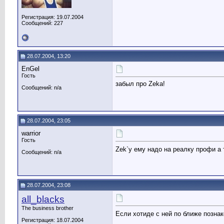
Регистрация: 19.07.2004
Сообщений: 227
28.07.2004, 13:20
EnGel
Гость
забыл про Zekа!
Сообщений: n/a
28.07.2004, 23:05
warrior
Гость
Zek`y ему надо на реалку профи а 
Сообщений: n/a
28.07.2004, 23:08
all_blacks
The business brother
Если хотиде с ней по ближе позна
Регистрация: 18.07.2004
__________________