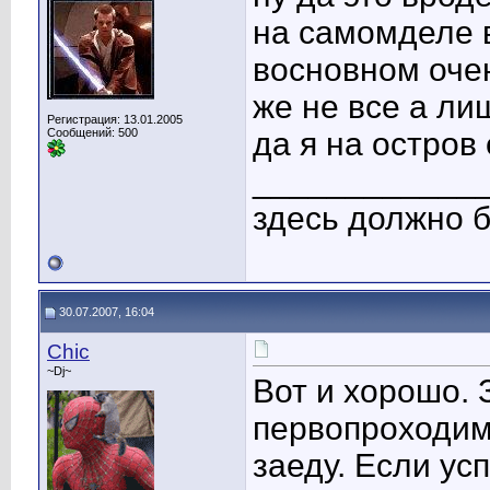
на самомделе в
восновном оче
же не все а ли
Регистрация: 13.01.2005
Сообщений: 500
да я на остров 
____________
здесь должно б
30.07.2007, 16:04
Chic
~Dj~
Вот и хорошо. 
первопроходимц
заеду. Если ус