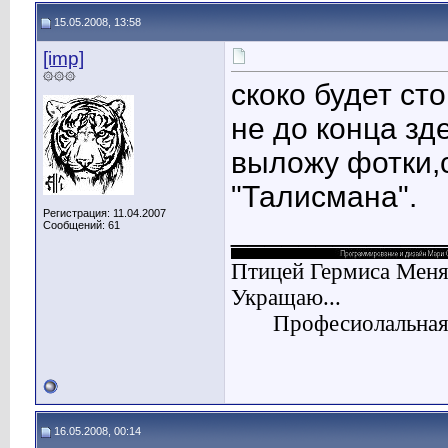
15.05.2008, 13:58
[imp]
۞۞۞
скоко будет ст
не до конца зд
выложу фотки,
"Талисмана".
Регистрация: 11.04.2007
____________
Сообщений: 61
Птицей Гермиса Меня
Укращаю...
Професиолальная 
16.05.2008, 00:14