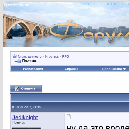
forum.rastrnet.ru
>
Игротека
>
RPG
Поляна.
Регистрация
Справка
Сообщество
29.07.2007, 21:48
Jediknight
Новичок
ну да это врод