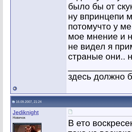
было бы от скук
ну впринцепи 
потомучто у ме
мое мнение и 
не видел я при
страные они.. 
____________
здесь должно б
16.09.2007, 21:24
Jediknight
Новичок
В ето воскресе