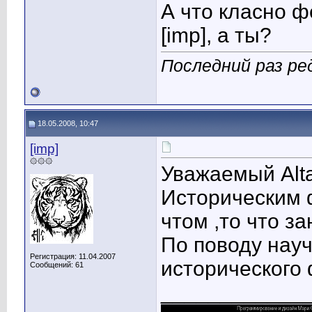
А что класно 
[imp], а ты?
Последний раз ред
18.05.2008, 10:47
[imp]
۞۞۞
Уважаемый Alta
Историческим 
чтом ,то что з
По поводу науч
Регистрация: 11.04.2007
исторического
Сообщений: 61
____________