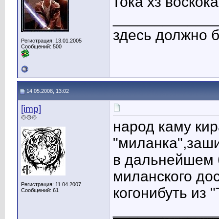
тока хз воскок
____________
здесь должно б
Регистрация: 13.01.2005
Сообщений: 500
14.05.2008, 13:02
[imp]
۞۞۞
народ каму кир
"миланка",заши
в дальнейшем 
миланского дос
Регистрация: 11.04.2007
когонибуть из
Сообщений: 61
____________