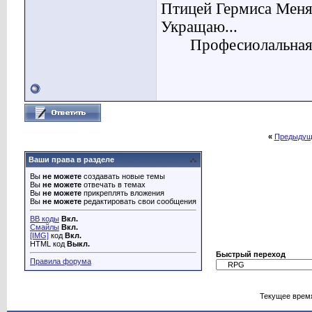
Птицей Гермиса Меня
Укращаю...
Професиолальная 
«
Предыдущ
Ваши права в разделе
Вы
не можете
создавать новые темы
Вы
не можете
отвечать в темах
Вы
не можете
прикреплять вложения
Вы
не можете
редактировать свои сообщения
BB коды
Вкл.
Смайлы
Вкл.
[IMG]
код
Вкл.
HTML код
Выкл.
Быстрый переход
Правила форума
Текущее врем