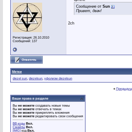
Сообщение от
Sun
Привет, двач!
2ch
Регистрация: 26.10.2010
Сообщений: 137
Метки
diezel sun
,
diezelsun
,
уфолизм diezelsun
«
Предыдущ
Ваши права в разделе
Вы
не можете
создавать новые темы
Вы
не можете
отвечать в темах
Вы
не можете
прикреплять вложения
Вы
не можете
редактировать свои сообщения
BB коды
Вкл.
Смайлы
Вкл.
[IMG]
код
Вкл.