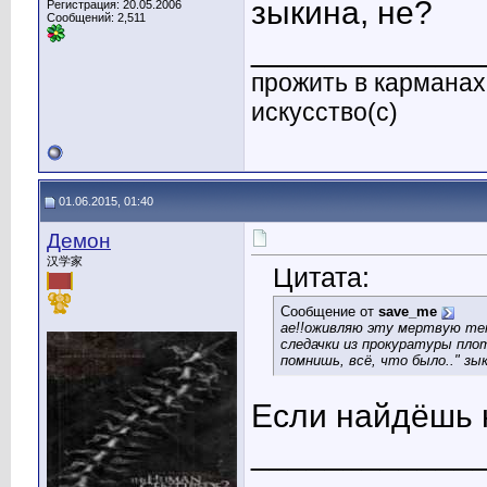
зыкина, не?
Регистрация: 20.05.2006
Сообщений: 2,511
____________
прожить в карманах 
искусство(с)
01.06.2015, 01:40
Демон
汉学家
Цитата:
Сообщение от
save_me
ае!!оживляю эту мертвую тему
следачки из прокуратуры плот
помнишь, всё, что было.." зык
Если найдёшь н
____________