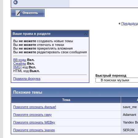
«
Предыдущ
Ваши права в разделе
Вы
не можете
создавать новые темы
Вы
не можете
отвечать в темах
Вы
не можете
прикреплять вложения
Вы
не можете
редактировать свои сообщения
BB коды
Вкл.
Смайлы
Вкл.
[IMG]
код
Вкл.
HTML код
Выкл.
Быстрый переход
Правила форума
Похожие темы
Тема
Помогите опознать фильм!
save_me
Помогите опознать гаму
Adamant
Помогите опознать WEBку
Yandex B
Помогите опознать значек
SERJIK