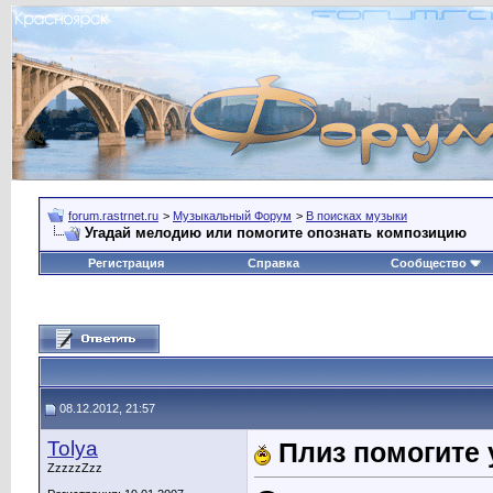
forum.rastrnet.ru
>
Музыкальный Форум
>
В поисках музыки
Угадай мелодию или помогите опознать композицию
Регистрация
Справка
Сообщество
08.12.2012, 21:57
Tolya
Плиз помогите 
ZzzzzZzz