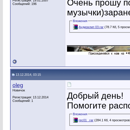
Очень прошу п
Регистрация: 19.01.2007
Сообщений: 196
музычки)заран
Вложения
Аудиоклип 03.rar
(78.7 Кб, 5 прос
____________
13.12.2014, 03:15
oleg
Новичок
Добрый день!
Регистрация: 13.12.2014
Сообщений: 1
Помогите расп
Вложения
rec01_.rar
(284.1 Кб, 4 просмотров