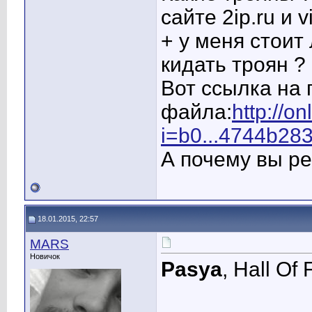
сайте 2ip.ru и v
+ у меня стоит
кидать троян ?
Вот ссылка на 
файла:
http://o
i=b0...4744b28
А почему вы р
18.01.2015, 22:57
MARS
Новичок
Pasya
, Hall Of