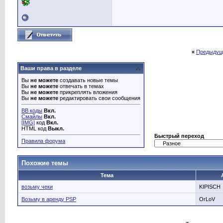
«
Предыдущ
Ваши права в разделе
Вы
не можете
создавать новые темы
Вы
не можете
отвечать в темах
Вы
не можете
прикреплять вложения
Вы
не можете
редактировать свои сообщения
BB коды
Вкл.
Смайлы
Вкл.
[IMG]
код
Вкл.
HTML код
Выкл.
Быстрый переход
Правила форума
Похожие темы
Тема
возьму чеки
KIPISCH
Возьму в аренду PSP
OrLoV