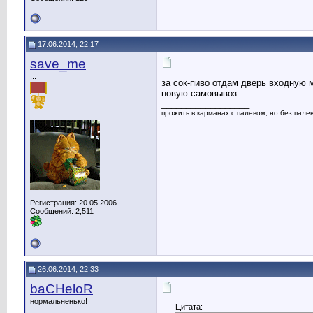
17.06.2014, 22:17
save_me
...
за сок-пиво отдам дверь входную м
новую.самовывоз
__________________
прожить в карманах с палевом, но без палева
Регистрация: 20.05.2006
Сообщений: 2,511
26.06.2014, 22:33
baCHeloR
нормальненько!
Цитата: