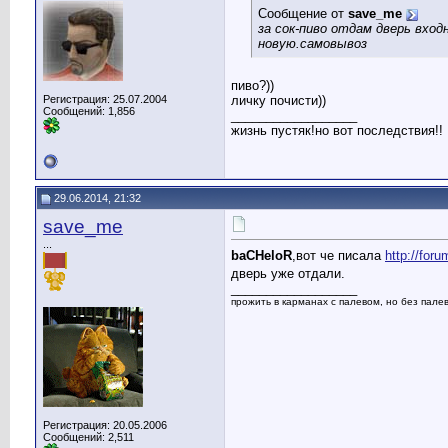
Сообщение от
save_me
за сок-пиво отдам дверь вход
новую.самовывоз
пиво?))
Регистрация: 25.07.2004
личку почисти))
Сообщений: 1,856
__________________
жизнь пустяк!но вот последствия!!
29.06.2014, 21:32
save_me
...
baCHeloR
,вот че писала
http://for
дверь уже отдали.
__________________
прожить в карманах с палевом, но без палева
Регистрация: 20.05.2006
Сообщений: 2,511