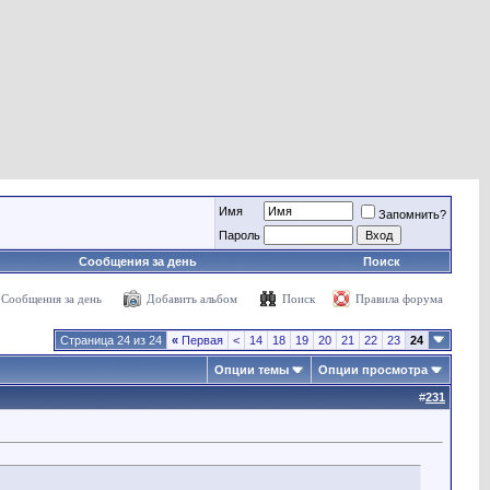
Имя
Запомнить?
Пароль
Сообщения за день
Поиск
Сообщения за день
Добавить альбом
Поиск
Правила форума
Страница 24 из 24
«
Первая
<
14
18
19
20
21
22
23
24
Опции темы
Опции просмотра
#
231