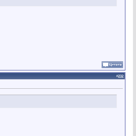
#
232