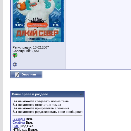
Регистрация: 13.02.2007
Сообщений: 2,551
Ваши права в разделе
Вы
не можете
создавать новые темы
Вы
не можете
отвечать в темах
Вы
не можете
прикреплять вложения
Вы
не можете
редактировать свои сообщения
BB коды
Вкл.
Смайлы
Вкл.
[IMG]
код
Вкл.
HTML код
Выкл.