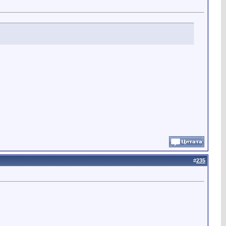
#
235