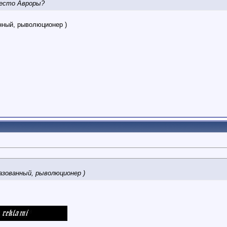
место Авроры?
анный, рыволюционер )
азованный, рыволюционер )