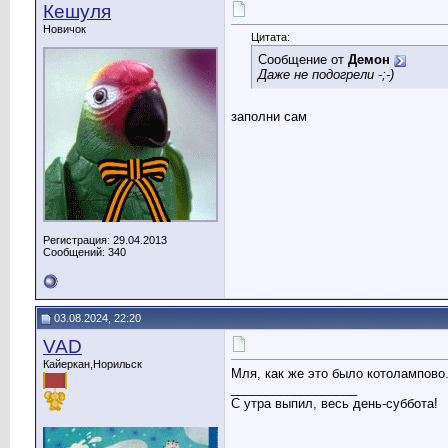
Кешуля
Новичок
Цитата:
Сообщение от
Демон
Даже не подогрели -;-)
заполни сам
Регистрация: 29.04.2013
Сообщений: 340
03.08.2024, 22:20
VAD
Кайеркан,Норильск
Мля, как же это было котолампово.
__________________
С утра выпил, весь день-суббота!