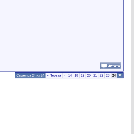
Страница 24 из 24
«
Первая
<
14
18
19
20
21
22
23
24