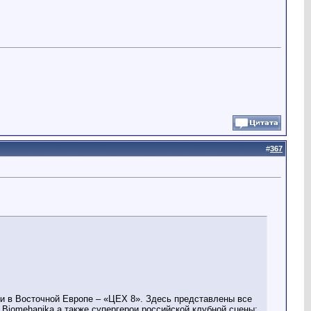
#
367
 в Восточной Европе – «ЦЕХ 8». Здесь представлены все
ji Biomehanika а также супергерои российской клубной сцены: