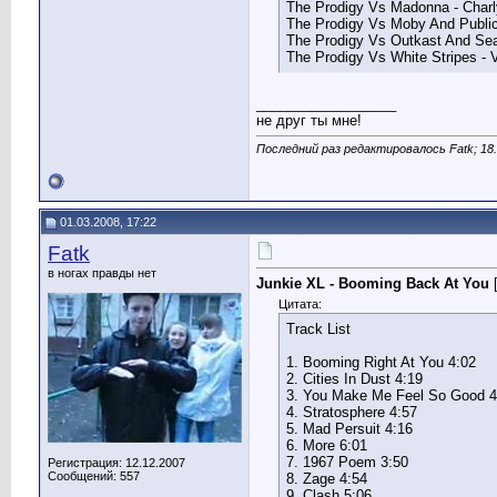
The Prodigy Vs Madonna - Char
The Prodigy Vs Moby And Publi
The Prodigy Vs Outkast And Se
The Prodigy Vs White Stripes - 
__________________
не друг ты мне!
Последний раз редактировалось Fatk; 18
01.03.2008, 17:22
Fatk
в ногах правды нет
Junkie XL - Booming Back At You
[
Цитата:
Track List
1. Booming Right At You 4:02
2. Cities In Dust 4:19
3. You Make Me Feel So Good 4
4. Stratosphere 4:57
5. Mad Persuit 4:16
6. More 6:01
7. 1967 Poem 3:50
Регистрация: 12.12.2007
Сообщений: 557
8. Zage 4:54
9. Clash 5:06