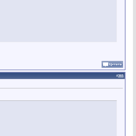
#
365