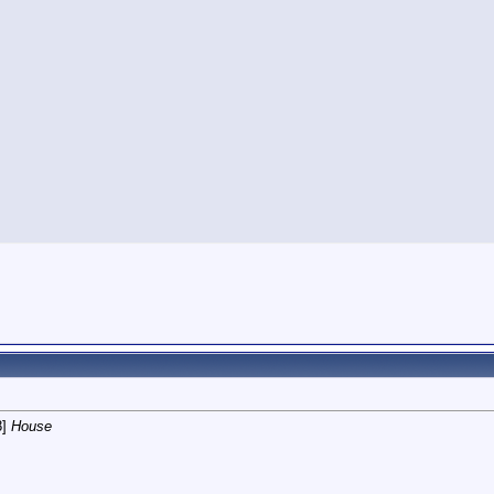
8]
House