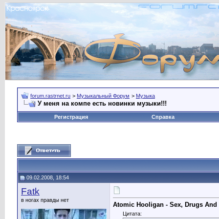
forum.rastrnet.ru
>
Музыкальный Форум
>
Музыка
У меня на компе есть новинки музыки!!!
Регистрация
Справка
09.02.2008, 18:54
Fatk
в ногах правды нет
Atomic Hooligan - Sex, Drugs And 
Цитата: