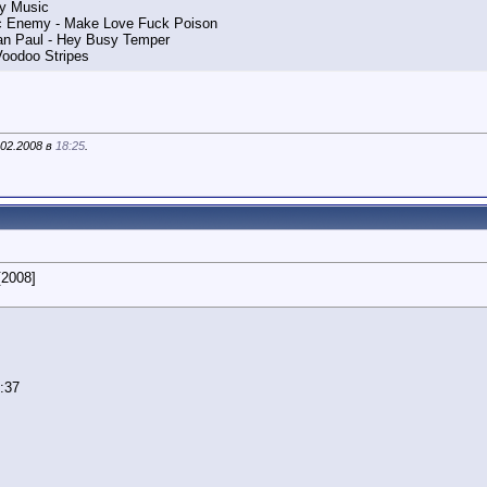
ly Music
c Enemy - Make Love Fuck Poison
an Paul - Hey Busy Temper
Voodoo Stripes
.02.2008 в
18:25
.
2008]
:37