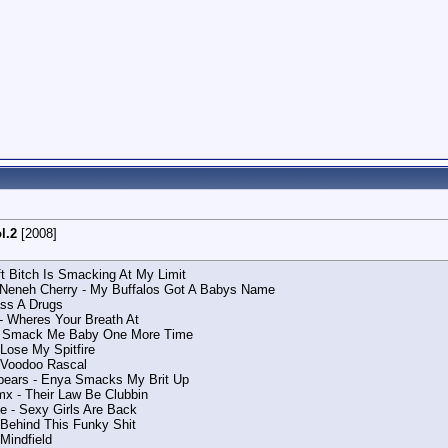
l.2
[2008]
ft Bitch Is Smacking At My Limit
 Neneh Cherry - My Buffalos Got A Babys Name
ss A Drugs
 Wheres Your Breath At
 - Smack Me Baby One More Time
Lose My Spitfire
 Voodoo Rascal
pears - Enya Smacks My Brit Up
x - Their Law Be Clubbin
e - Sexy Girls Are Back
 Behind This Funky Shit
 Mindfield