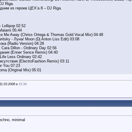
DJ Riga.
дним из героев ЦЕХ’а 8 – DJ Riga.
 Lollipop 02:52
 Maiami 05:44
ke Me Away (Chriss Ortega & Thomas Gold Vocal Mix) 04:48
itsky - Луна/ Moon (Dj Anton Liss Edit) 03:08
ока (Radio Version) 04:28
 Cara Dillon - Ordinary Day 02:56
ания (Enner Sence Remix) 04:40
Life Less Ordinary 02:42
исутствия (ElectroFashion Remix) 03:11
or You 07:23
ma (Original Mix) 05:01
11.03.2008 в
15:34
.
echno, minimal