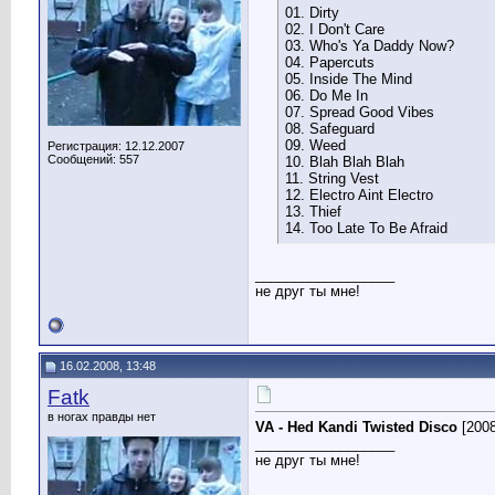
01. Dirty
02. I Don't Care
03. Who's Ya Daddy Now?
04. Papercuts
05. Inside The Mind
06. Do Me In
07. Spread Good Vibes
08. Safeguard
09. Weed
Регистрация: 12.12.2007
Сообщений: 557
10. Blah Blah Blah
11. String Vest
12. Electro Aint Electro
13. Thief
14. Too Late To Be Afraid
__________________
не друг ты мне!
16.02.2008, 13:48
Fatk
в ногах правды нет
VA - Hed Kandi Twisted Disco
[200
__________________
не друг ты мне!