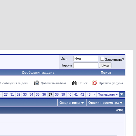
Имя
Запомнить?
Пароль
Сообщения за день
Поиск
Сообщения за день
Добавить альбом
Поиск
Правила форума
<
27
31
32
33
34
35
36
37
38
39
40
41
42
43
>
Последняя
»
Опции темы
Опции просмотра
#
361