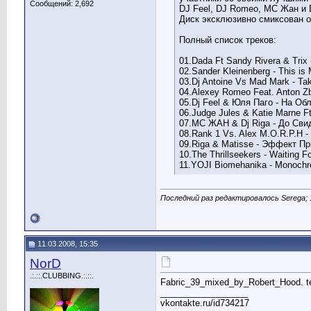
Сообщений: 2,692
DJ Feel, DJ Romeo, MC Жан и 
Диск эксклюзивно смиксован о
Полный список треков:
01.Dada Ft Sandy Rivera & Trix -
02.Sander Kleinenberg - This is
03.Dj Antoine Vs Mad Mark - Ta
04.Alexey Romeo Feat. Anton Zbr
05.Dj Feel & Юля Паго - На Обл
06.Judge Jules & Katie Marne Ft
07.MC ЖАН & Dj Riga - До Свид
08.Rank 1 Vs. Alex M.O.R.P.H - 
09.Riga & Matisse - Эффект Пр
10.The Thrillseekers - Waiting F
11.YOJI Biomehanika - Monochro
Последний раз редактировалось Serega; 
11.03.2008, 15:35
NorD
.:.::.CLUBBING.:.::.
Fabric_39_mixed_by_Robert_Hood. t
__________________
vkontakte.ru/id734217