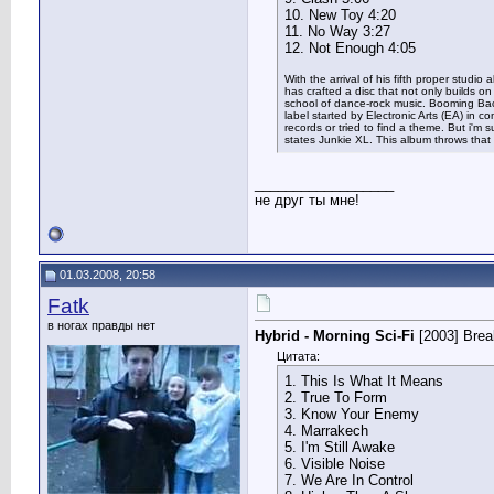
10. New Toy 4:20
11. No Way 3:27
12. Not Enough 4:05
With the arrival of his fifth proper stu
has crafted a disc that not only builds o
school of dance-rock music. Booming Back 
label started by Electronic Arts (EA) in 
records or tried to find a theme. But i'm
states Junkie XL. This album throws that 
__________________
не друг ты мне!
01.03.2008, 20:58
Fatk
в ногах правды нет
Hybrid - Morning Sci-Fi
[2003] Bre
Цитата:
1. This Is What It Means
2. True To Form
3. Know Your Enemy
4. Marrakech
5. I'm Still Awake
6. Visible Noise
7. We Are In Control