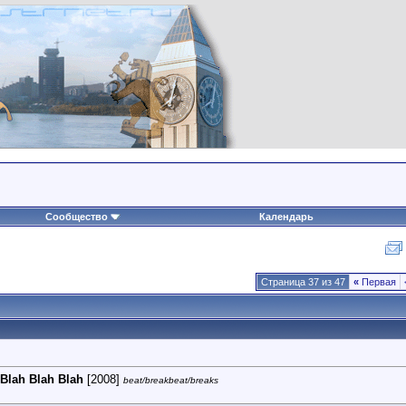
Сообщество
Календарь
Страница 37 из 47
«
Первая
Blah Blah Blah
[2008]
beat/breakbeat/breaks