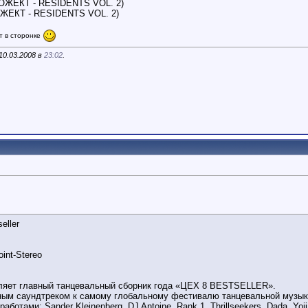
 PROЖЕКТ - RESIDENTS VOL. 2)
PROЖЕКТ - RESIDENTS VOL. 2)
т в сторонке
10.03.2008 в
23:02
.
eller
int-Stereo
ляет главный танцевальный сборник года «ЦЕХ 8 BESTSELLER».
ным саундтреком к самому глобальному фестивалю танцевальной музыки
ботами: Sander Kleinenberg, DJ Antoine, Rank 1, Thrillseekers, Dada, Yo