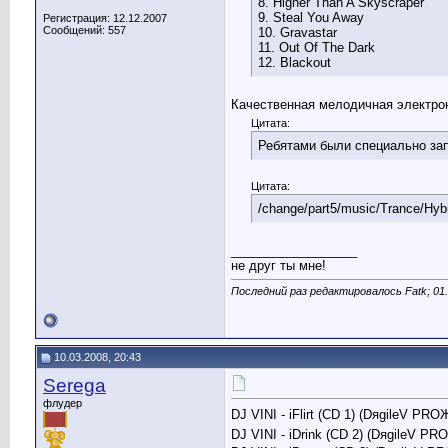
8. Higher Than A Skyscraper
9. Steal You Away
Регистрация: 12.12.2007
Сообщений: 557
10. Gravastar
11. Out Of The Dark
12. Blackout
Качественная мелодичная электро
Цитата:
Ребятами были специально зап
Цитата:
/change/part5/music/Trance/Hybr
__________________
не друг ты мне!
Последний раз редактировалось Fatk; 01
10.03.2008, 20:43
Serega
флудер
DJ VINI - iFlirt (CD 1) (DяgileV 
DJ VINI - iDrink (CD 2) (DяgileV