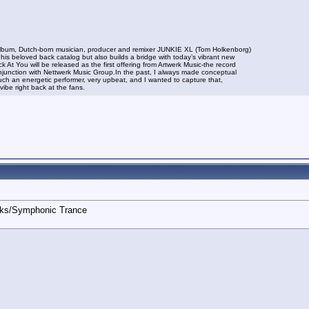
dio album, Dutch-born musician, producer and remixer JUNKIE XL (Tom Holkenborg)
n his beloved back catalog but also builds a bridge with today’s vibrant new
At You will be released as the first offering from Artwerk Music-the record
conjunction with Nettwerk Music Group.In the past, I always made conceptual
 such an energetic performer, very upbeat, and I wanted to capture that,
vibe right back at the fans.
aks/Symphonic Trance