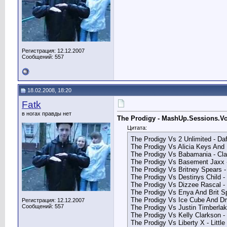
Регистрация: 12.12.2007
Сообщений: 557
18.02.2008, 18:20
Fatk
в ногах правды нет
The Prodigy - MashUp.Sessions.Vo
Цитата:
The Prodigy Vs 2 Unlimited - Da
The Prodigy Vs Alicia Keys And
The Prodigy Vs Babamania - Cla
The Prodigy Vs Basement Jaxx -
The Prodigy Vs Britney Spears
The Prodigy Vs Destinys Child - 
The Prodigy Vs Dizzee Rascal -
The Prodigy Vs Enya And Brit S
The Prodigy Vs Ice Cube And Dm
Регистрация: 12.12.2007
Сообщений: 557
The Prodigy Vs Justin Timberlak
The Prodigy Vs Kelly Clarkson -
The Prodigy Vs Liberty X - Little