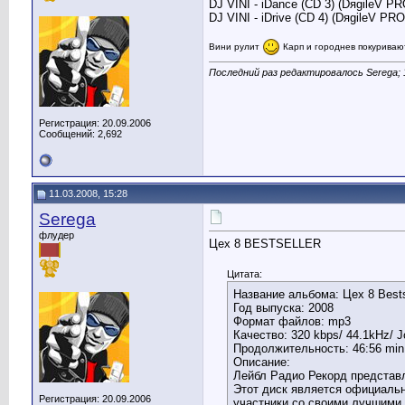
DJ VINI - iDance (CD 3) (DяgileV
DJ VINI - iDrive (CD 4) (DяgileV 
Вини рулит
Карп и городнев покуриваю
Последний раз редактировалось Serega; 
Регистрация: 20.09.2006
Сообщений: 2,692
11.03.2008, 15:28
Serega
флудер
Цех 8 BESTSELLER
Цитата:
Название альбома: Цех 8 Bests
Год выпуска: 2008
Формат файлов: mp3
Качество: 320 kbps/ 44.1kHz/ Jo
Продолжительность: 46:56 min
Описание:
Лейбл Радио Рекорд представ
Этот диск является официаль
Регистрация: 20.09.2006
участники со своими лучшими ра