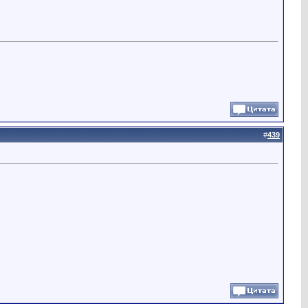
#
439