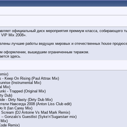
авляет официальный диск мероприятия премиум класса, собирающего ты
 VIP Mix 2008».
авлены лучшие работы ведущих мировых и отечественных house продюсе
ом оформлении, вышедшим ограниченным тиражом.
ется здесь.
emix)
s - Keep On Rising (Paul Attrax Mix)
unrise (Instrumental Mix)
al Mix)
nki - Trapped (Original Mix)
rty Dub)
ide - Dirty Nasty (Dirty Dub Mix)
етели Навсегда 2008 (Anton Liss Club edit)
Do It (Ian Carey Mix)
el Scream (DJ Antoine Vs Mad Mark Remix)
 – Gonzalo’s Guestlist (Syke’n’Sugarstarr mix)
 Mix)
Code Remix)