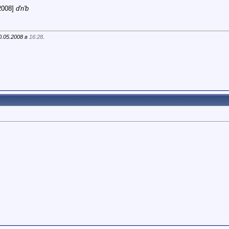
2008]
d'n'b
0.05.2008 в
16:28
.