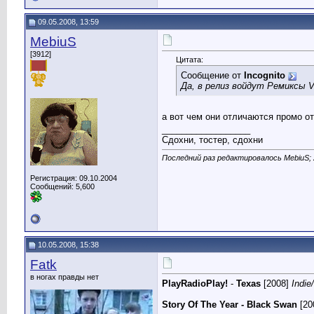
09.05.2008, 13:59
MebiuS
[3912]
Цитата:
Сообщение от
Incognito
Да, в релиз войдут Ремиксы 
а вот чем они отличаются промо о
__________________
Сдохни, тостер, сдохни
Последний раз редактировалось MebiuS; 
Регистрация: 09.10.2004
Сообщений: 5,600
10.05.2008, 15:38
Fatk
в ногах правды нет
PlayRadioPlay!
-
Texas
[2008]
Indie
Story Of The Year - Black Swan
[20