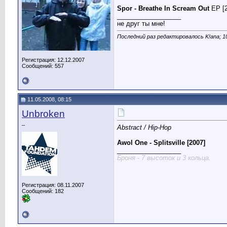
Spor - Breathe In Scream Out
EP [
__________________
не друг ты мне!
Последний раз редактировалось K!ana; 1
Регистрация: 12.12.2007
Сообщений: 557
11.05.2008, 08:15
Unbroken
_
Abstract / Hip-Hop
Awol One - Splitsville [2007]
__________________
Броня - 7 высоток и 3 кольца.
Регистрация: 08.11.2007
Сообщений: 182