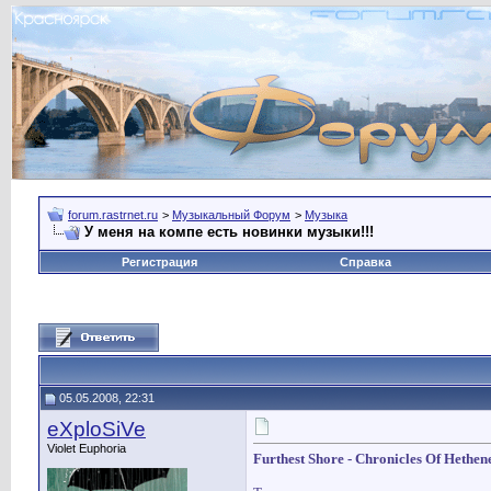
forum.rastrnet.ru
>
Музыкальный Форум
>
Музыка
У меня на компе есть новинки музыки!!!
Регистрация
Справка
05.05.2008, 22:31
eXploSiVe
Violet Euphoria
Furthest Shore - Chronicles Of Hethe