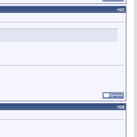
#
437
#
438