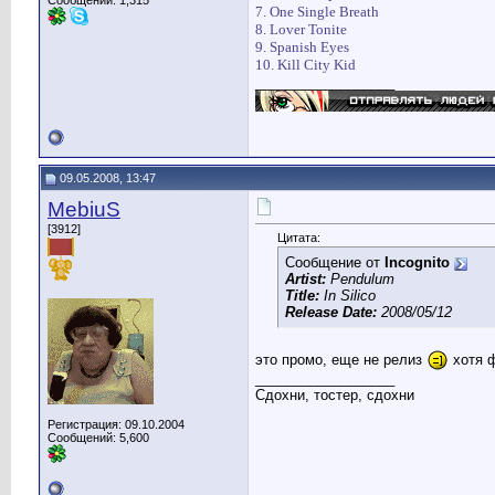
Сообщений: 1,315
7. One Single Breath
8. Lover Tonite
9. Spanish Eyes
10. Kill City Kid
__________________
09.05.2008, 13:47
MebiuS
[3912]
Цитата:
Сообщение от
Incognito
Artist:
Pendulum
Title:
In Silico
Release Date:
2008/05/12
это промо, еще не релиз
хотя ф
__________________
Сдохни, тостер, сдохни
Регистрация: 09.10.2004
Сообщений: 5,600