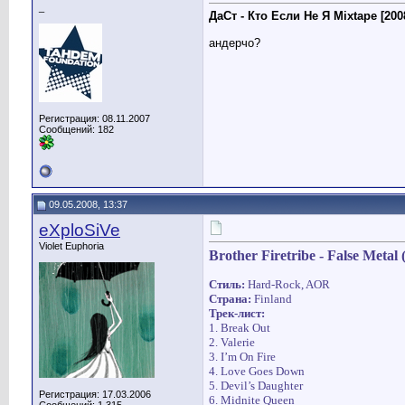
_
ДаСт - Кто Если Не Я Mixtape [200
андерчо?
Регистрация: 08.11.2007
Сообщений: 182
09.05.2008, 13:37
eXploSiVe
Violet Euphoria
Brother Firetribe - False Metal 
Стиль:
Hard-Rock, AOR
Страна:
Finland
Трек-лист:
1. Break Out
2. Valerie
3. I’m On Fire
4. Love Goes Down
5. Devil’s Daughter
Регистрация: 17.03.2006
6. Midnite Queen