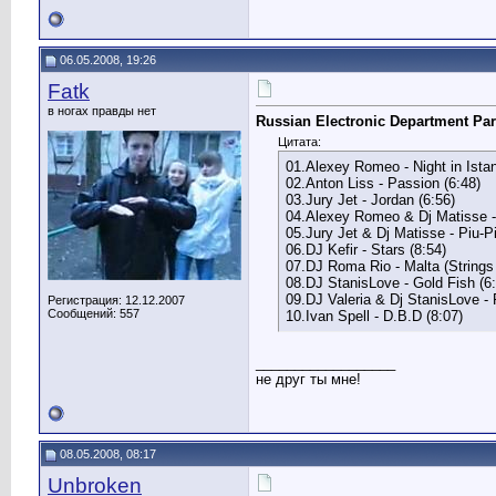
06.05.2008, 19:26
Fatk
в ногах правды нет
Russian Electronic Department Par
Цитата:
01.Alexey Romeo - Night in Istan
02.Anton Liss - Passion (6:48)
03.Jury Jet - Jordan (6:56)
04.Alexey Romeo & Dj Matisse -
05.Jury Jet & Dj Matisse - Piu-Pi
06.DJ Kefir - Stars (8:54)
07.DJ Roma Rio - Malta (Strings 
08.DJ StanisLove - Gold Fish (6
09.DJ Valeria & Dj StanisLove - 
Регистрация: 12.12.2007
Сообщений: 557
10.Ivan Spell - D.B.D (8:07)
__________________
не друг ты мне!
08.05.2008, 08:17
Unbroken