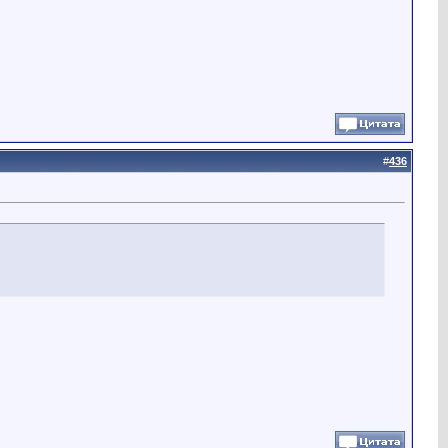
#
436