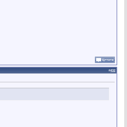
#
432