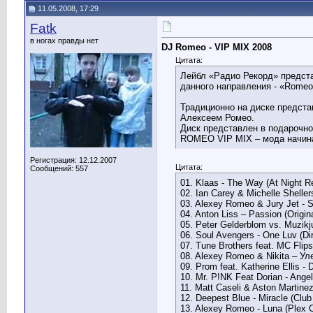
11.05.2008, 17:29
Fatk
в ногах правды нет
DJ Romeo - VIP MIX 2008
Цитата:
Лейбл «Радио Рекорд» предст
данного направления - «Romeo
Традиционно на диске предст
Алексеем Ромео.
Диск представлен в подарочн
ROMEO VIP MIX – мода начина
Регистрация: 12.12.2007
Цитата:
Сообщений: 557
01. Klaas - The Way (At Night R
02. Ian Carey & Michelle Sheller
03. Alexey Romeo & Jury Jet - S
04. Anton Liss – Passion (Origin
05. Peter Gelderblom vs. Muzikju
06. Soul Avengers - One Luv (Di
07. Tune Brothers feat. MC Flips
08. Alexey Romeo & Nikita – Ул
09. Prom feat. Katherine Ellis - 
10. Mr. P!NK Feat Dorian - Ang
11. Matt Caseli & Aston Martinez
12. Deepest Blue - Miracle (Club
13. Alexey Romeo - Luna (Plex 