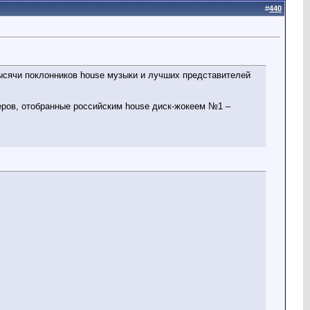
#
440
сячи поклонников house музыки и лучших представителей
ров, отобранные российским house диск-жокеем №1 –