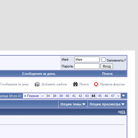
Имя
Запомнить?
Пароль
Сообщения за день
Поиск
Сообщения за день
Добавить альбом
Поиск
Правила форума
ница 44 из 47
«
Первая
<
34
38
39
40
41
42
43
44
45
46
47
>
Опции темы
Опции просмотра
#
431