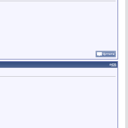
#
435