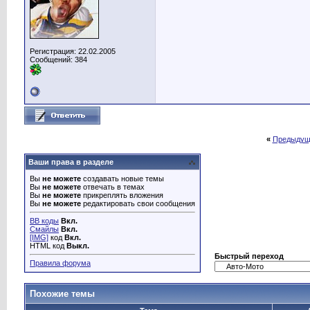
Регистрация: 22.02.2005
Сообщений: 384
«
Предыдущ
Ваши права в разделе
Вы
не можете
создавать новые темы
Вы
не можете
отвечать в темах
Вы
не можете
прикреплять вложения
Вы
не можете
редактировать свои сообщения
BB коды
Вкл.
Смайлы
Вкл.
[IMG]
код
Вкл.
HTML код
Выкл.
Быстрый переход
Правила форума
Похожие темы