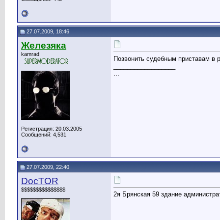
27.07.2009, 18:46
Железяка
kamrad
Позвонить судебным приставам в р
__________________
...
Регистрация: 20.03.2005
Сообщений: 4,531
27.07.2009, 22:40
DocTOR
$$$$$$$$$$$$$$$
2я Брянская 59 здание администра