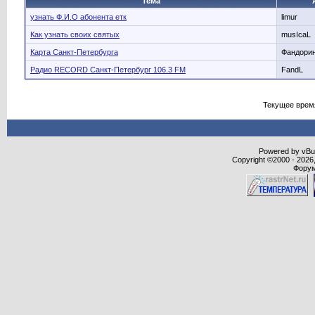
Тема
узнать Ф.И.О абонента етк
limur
Как узнать своих святых
musIcaL
Карта Санкт-Петербурга
Фандори
Радио RECORD Санкт-Петербург 106.3 FM
FandL
Текущее врем
Powered by vBull
Copyright ©2000 - 2026,
Форум