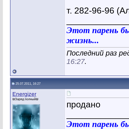
т. 282-96-96 (А
____________
Этот парень бы
жизнь...
Последний раз ред
16:27
.
25.07.2011, 16:27
Energizer
₪Заряд полный₪
продано
____________
Этот парень бы