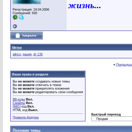
жизнь...
Регистрация: 19.04.2006
Сообщений: 930
Метки
alinco
,
рация
,
dr-135
«
Предыдущ
Ваши права в разделе
Вы
не можете
создавать новые темы
Вы
не можете
отвечать в темах
Вы
не можете
прикреплять вложения
Вы
не можете
редактировать свои сообщения
BB коды
Вкл.
Смайлы
Вкл.
[IMG]
код
Вкл.
HTML код
Выкл.
Быстрый переход
Правила форума
Похожие темы