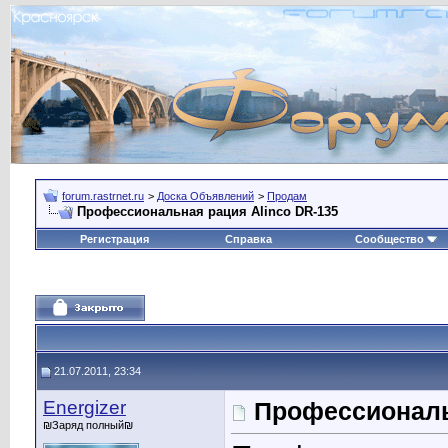
forum.rastrnet.ru
>
Доска Объявлений
>
Продам
Профессиональная рация Alinco DR-135
Регистрация
Справка
Сообщество
21.07.2011, 23:34
Energizer
Профессиональ
₪Заряд полный₪