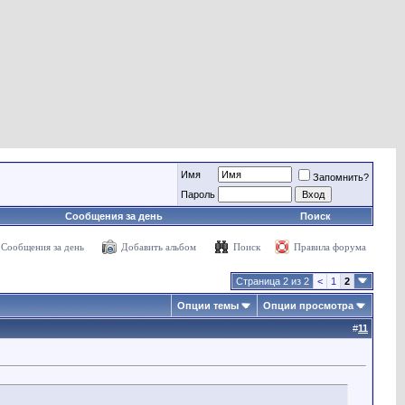
Имя
Запомнить?
Пароль
Сообщения за день
Поиск
Сообщения за день
Добавить альбом
Поиск
Правила форума
Страница 2 из 2
<
1
2
Опции темы
Опции просмотра
#
11