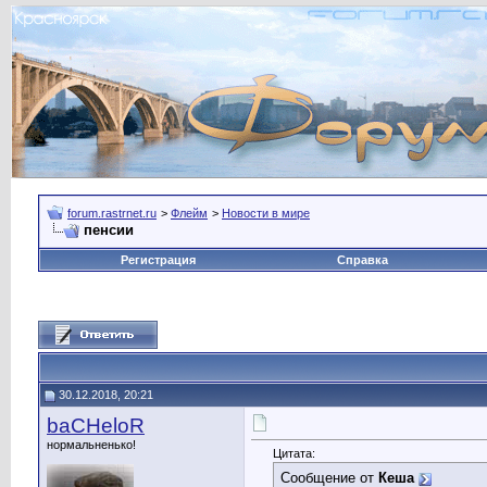
forum.rastrnet.ru
>
Флейм
>
Новости в мире
пенсии
Регистрация
Справка
30.12.2018, 20:21
baCHeloR
нормальненько!
Цитата:
Сообщение от
Кеша