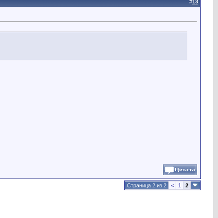
#
13
Страница 2 из 2
<
1
2