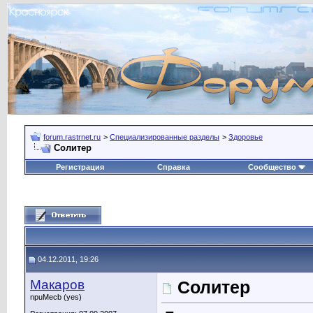
forum.rastrnet.ru
>
Специализированные разделы
>
Здоровье
Солитер
Регистрация
Справка
Сообщество
04.12.2011, 19:26
Макаров
Солитер
npuMecb (yes)