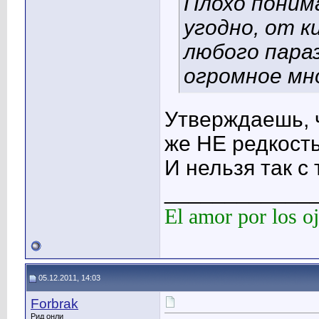
Плохо поним
угодно, от к
любого пара
огромное мн
Утверждаешь, 
же НЕ редкость
И нельзя так с
____________
El amor por los oj
05.12.2011, 14:03
Forbrak
Рид онли