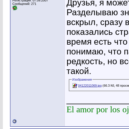
Друзья, я может
Регистрация: 07.09.2007
Сообщений: 271
Разделываю з
вскрыл, сразу 
показались стр
время есть что
понимаю, что п
редкость, но в
такой.
Изображения
04122011069.jpg
(66.3 Кб, 48 прос
____________
El amor por los oj