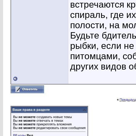
встречаются кр
спираль, где и
полости, на мо
Будьте бдител
рыбки, если не
питомцами, со
других видов о
«
Предыдущ
Ваши права в разделе
Вы
не можете
создавать новые темы
Вы
не можете
отвечать в темах
Вы
не можете
прикреплять вложения
Вы
не можете
редактировать свои сообщения
BB коды
Вкл.