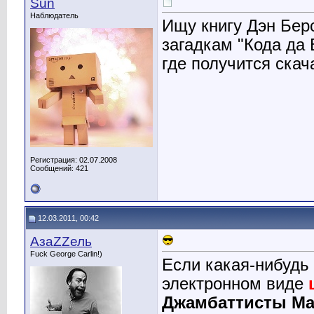
Sun
Наблюдатель
Ищу книгу Дэн Берс
загадкам "Кода да 
где получится скач
Регистрация: 02.07.2008
Сообщений: 421
12.03.2011, 00:42
АзаZZель
Fuck George Carlin!)
Если какая-нибудь
электронном виде
Джамбаттисты М