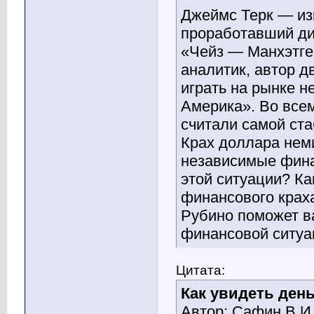
Джеймс Терк — изв
проработавший ди
«Чейз — Манхэтге
аналитик, автор 
играть на рынке 
Америка». Во всем
считали самой ст
Крах доллара нем
независимые фина
этой ситуации? Ка
финансового крах
Рубино поможет в
финансовой ситуац
Цитата:
Как увидеть день
Автор: Сафин В.И