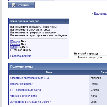
«
Предыдущ
Ваши права в разделе
Вы
не можете
создавать новые темы
Вы
не можете
отвечать в темах
Вы
не можете
прикреплять вложения
Вы
не можете
редактировать свои сообщения
BB коды
Вкл.
Смайлы
Вкл.
[IMG]
код
Вкл.
HTML код
Выкл.
Быстрый переход
Правила форума
Похожие темы
Тема
Авт
Смертный приговор в виде ЕГЭ
milashka
наколенники,гиде?
Pickle
FTP сервер в виде сайта
Cri0nic
Чтение книг в эл виде
Xena
Литература в эл. виде по Delphi 7
Leon