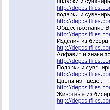
подарки и сувениры
http://depositfiles.co
подарки и сувениры
http://depositfiles.
Обществознание Ва
http://depositfiles.c
Изделия из бисер
http://depositfiles.c
Алфавит и знаки з
http://depositfiles.c
Подарки и сувенир
http://depositfiles.
Цветы из паедок
http://depositfiles.co
Животные из бисер
http://depositfiles.c