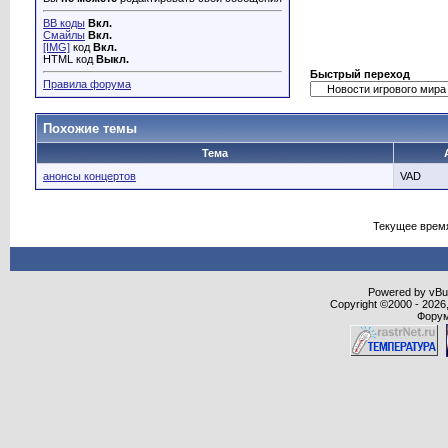
BB коды
Вкл.
Смайлы
Вкл.
[IMG]
код
Вкл.
HTML код
Выкл.
Быстрый переход
Правила форума
Похожие темы
Тема
анонсы концертов
VAD
Текущее врем
Powered by vBull
Copyright ©2000 - 2026,
Форум