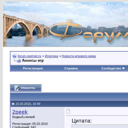
forum.rastrnet.ru
>
Игротека
>
Новости игрового мира
Анонсы игр
Регистрация
Справка
Сообщество
15.03.2010, 16:49
2peek
Бодрый,свежий
Цитата:
Регистрация: 05.02.2010
Сообщений: 642