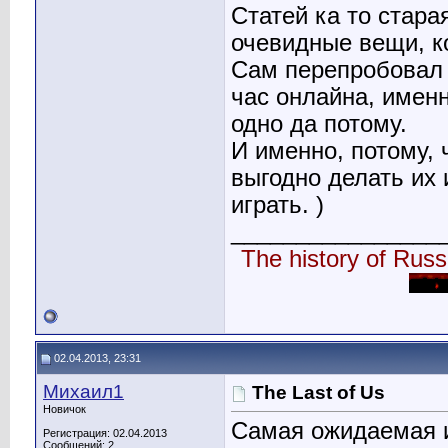
Статей ка то стара
очевидные вещи, к
Сам перепробовал 
час онлайна, именн
одно да потому.
И именно, потому, 
выгодно делать их 
играть. )
________________
The history of Russi
02.04.2013, 23:31
Михаил1
The Last of Us
Новичок
Самая ожидаемая и
Регистрация: 02.04.2013
Сообщений: 2