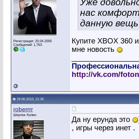
Уже довольно
нас комфорт
данную вещь
Купите XBOX 360 и 
Регистрация: 20.04.2005
Сообщений: 1,763
мне новость
________________
Профессиональна
http://vk.com/foto
29.06.2010, 21:30
roberrrr
Шерлок Холмс
Да ну ерунда это
, игры через инет .