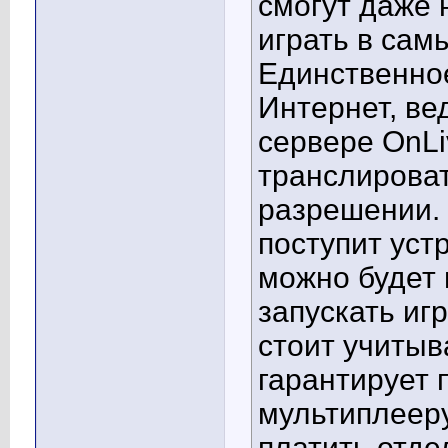
смогут даже
играть в сам
Единственное
Интернет, ве
сервере OnLi
транслирова
разрешении. 
поступит уст
можно будет 
запускать иг
стоит учитыв
гарантирует 
мультиплееру
платить отде