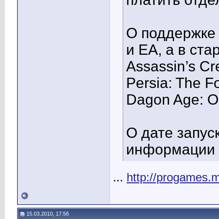
О поддержке 
и EA, а в ст
Assassin’s Cr
Persia: The F
Dagon Age: Or
О дате запус
информации п
...
http://progames.
15.03.2010, 17:56