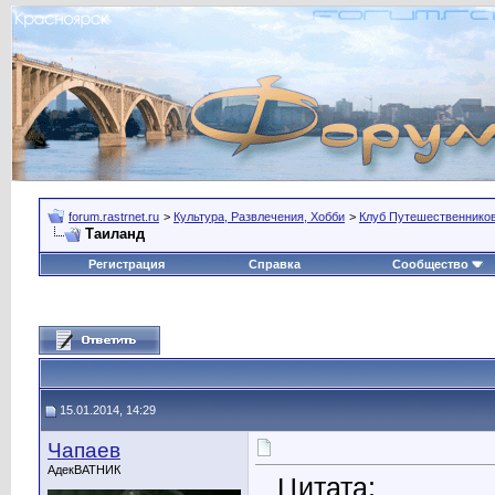
forum.rastrnet.ru
>
Культура, Развлечения, Хобби
>
Клуб Путешественнико
Таиланд
Регистрация
Справка
Сообщество
15.01.2014, 14:29
Чапаев
АдекВАТНИК
Цитата: