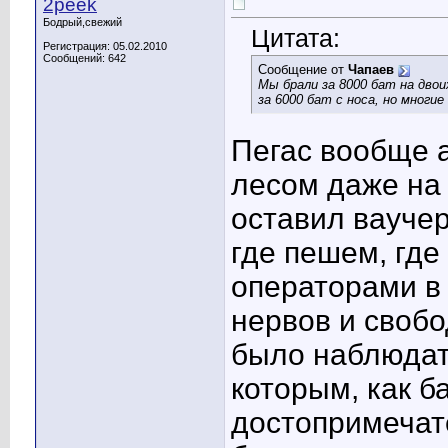
2peek
Бодрый,свежий
Цитата:
Регистрация: 05.02.2010
Сообщений: 642
Сообщение от
Чапаев
Мы брали за 8000 бат на двои
за 6000 бат с носа, но многие
Пегас вообще а
лесом даже на
оставил ваучер
где пешем, где
операторами в 
нервов и свобо
было наблюдат
которым, как б
достопримечате