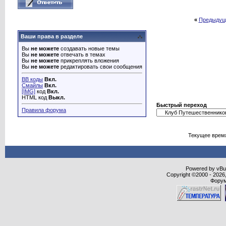
«
Предыдущ
Ваши права в разделе
Вы
не можете
создавать новые темы
Вы
не можете
отвечать в темах
Вы
не можете
прикреплять вложения
Вы
не можете
редактировать свои сообщения
BB коды
Вкл.
Смайлы
Вкл.
[IMG]
код
Вкл.
HTML код
Выкл.
Быстрый переход
Правила форума
Текущее врем
Powered by vBull
Copyright ©2000 - 2026,
Форум