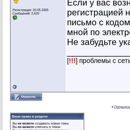
Если у вас воз
регистрацией 
Регистрация: 20.05.2005
Сообщений: 2,620
письмо с кодом 
мной по электр
Не забудьте ук
____________
[
!!!
] проблемы с сет
«
Предыдущ
Ваши права в разделе
Вы
не можете
создавать новые темы
Вы
не можете
отвечать в темах