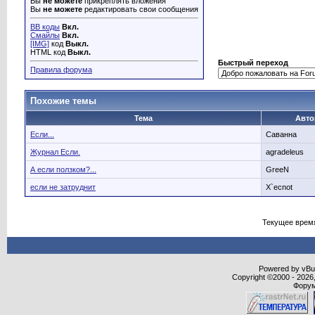
Вы
не можете
прикреплять вложения
Вы
не можете
редактировать свои сообщения
BB коды
Вкл.
Смайлы
Вкл.
[IMG]
код
Выкл.
HTML код
Выкл.
Быстрый переход
Правила форума
Похожие темы
Тема
Авто
Если...
Саванна
Журнал Если.
agradeleus
А если ползком?...
GreeN
если не затруднит
X`ecnot
Текущее врем
Powered by vBull
Copyright ©2000 - 2026,
Форум