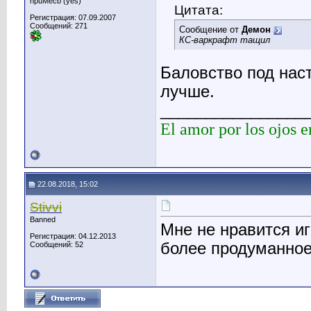
npuMecb (yes)
Цитата:
Регистрация: 07.09.2007
Сообщений: 271
Сообщение от
Демон
КС-варкрафт тащил
Баловство под наст
лучше.
________________
El amor por los ojos e
22.08.2018, 15:02
Stivvi
Banned
Мне не нравится иг
Регистрация: 04.12.2013
более продуманное
Сообщений: 52