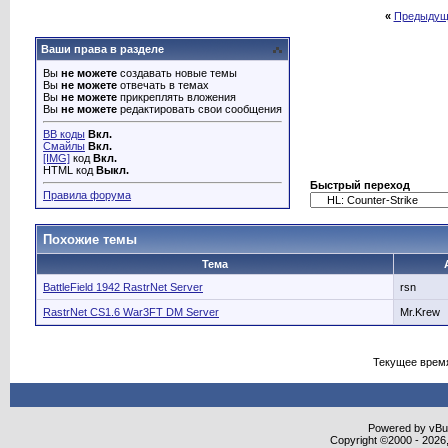
«
Предыдущ
Ваши права в разделе
Вы
не можете
создавать новые темы
Вы
не можете
отвечать в темах
Вы
не можете
прикреплять вложения
Вы
не можете
редактировать свои сообщения
BB коды
Вкл.
Смайлы
Вкл.
[IMG]
код
Вкл.
HTML код
Выкл.
Быстрый переход
Правила форума
Похожие темы
Тема
BattleField 1942 RastrNet Server
rsn
RastrNet CS1.6 War3FT DM Server
Mr.Krew
Текущее врем
Powered by vBull
Copyright ©2000 - 2026,