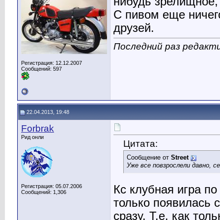
нибудь зрелищное,
С пивом еще ничег
друзей.
Последний раз редакти
Регистрация: 12.12.2007
Сообщений: 597
22.04.2013, 19:48
Forbrak
Рид онли
Цитата:
Сообщение от
Street
Уже все повзрослели давно, с
Регистрация: 05.07.2006
Кс клубная игра по
Сообщений: 1,306
только появилась с
сразу. Т.е. как тол