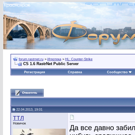
forum.rastrnet.ru
>
Игротека
>
HL: Counter-Strike
CS 1.6 RastrNet Public Server
Регистрация
Справка
Сообщество
22.04.2013, 19:01
TTЛ
Новичок
Да все давно забили