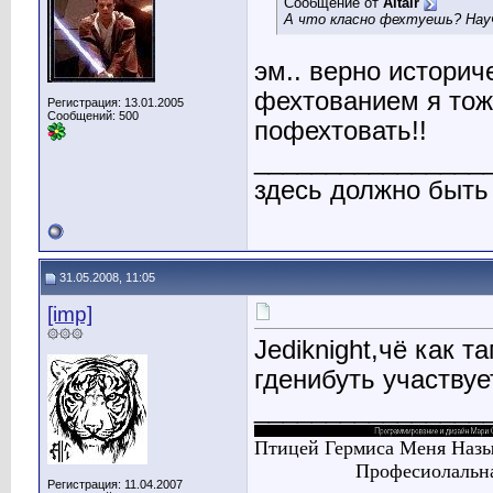
Сообщение от
Altair
А что класно фехтуешь? Нау
эм.. верно истори
фехтованием я то
Регистрация: 13.01.2005
Сообщений: 500
пофехтовать!!
________________
здесь должно быть
31.05.2008, 11:05
[imp]
۞۞۞
Jediknight,чё как 
гденибуть участвуе
________________
Птицей Гермиса Меня Назы
Професиолальная
Регистрация: 11.04.2007