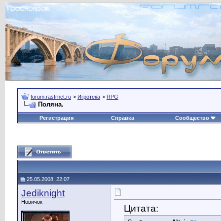
forum.rastrnet.ru
>
Игротека
>
RPG
Поляна.
Регистрация
Справка
Сообщество
25.05.2008, 22:07
Jediknight
Новичок
Цитата: