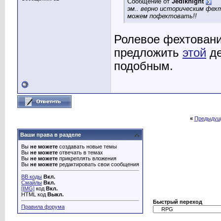
Сообщение от
Jediknight
эм.. верно историческим фех
можем пофехтовать!!
Ролевое фехтовании
предложить
этой
де
подобным.
«
Предыдущ
Ваши права в разделе
Вы
не можете
создавать новые темы
Вы
не можете
отвечать в темах
Вы
не можете
прикреплять вложения
Вы
не можете
редактировать свои сообщения
BB коды
Вкл.
Смайлы
Вкл.
[IMG]
код
Вкл.
HTML код
Выкл.
Быстрый переход
Правила форума