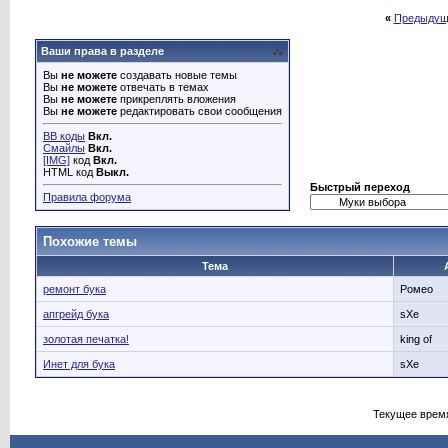
«
Предыдущ
Ваши права в разделе
Вы
не можете
создавать новые темы
Вы
не можете
отвечать в темах
Вы
не можете
прикреплять вложения
Вы
не можете
редактировать свои сообщения
BB коды
Вкл.
Смайлы
Вкл.
[IMG]
код
Вкл.
HTML код
Выкл.
Быстрый переход
Правила форума
Похожие темы
Тема
ремонт бука
Ромео
апгрейд бука
sXe
золотая печатка!
king of
Инет для бука
sXe
Текущее врем