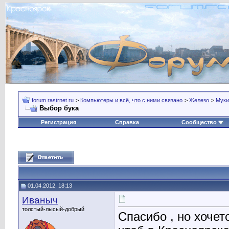
forum.rastrnet.ru
>
Компьютеры и всё, что с ними связано
>
Железо
>
Муки
Выбор бука
Регистрация
Справка
Сообщество
01.04.2012, 18:13
Иваныч
толстый-лысый-добрый
Спасибо , но хочет