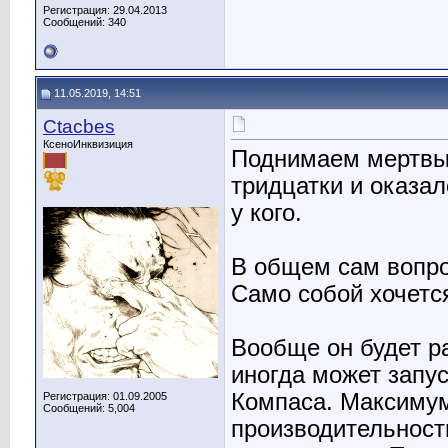
Регистрация: 29.04.2013
Сообщений: 340
11.05.2019, 14:51
Ctacbes
КсеноИнквизиция
Поднимаем мертвы
тридцатки и оказал
у кого.
В общем сам вопро
Само собой хочетс
Вообще он будет р
иногда может запу
Компаса. Максимум
Регистрация: 01.09.2005
Сообщений: 5,004
производительности