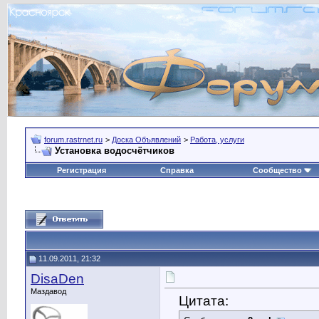
forum.rastrnet.ru
>
Доска Объявлений
>
Работа, услуги
Установка водосчётчиков
Регистрация
Справка
Сообщество
11.09.2011, 21:32
DisaDen
Маздавод
Цитата: