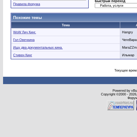
Быстрый переход
Правила форума
Похожие темы
Тема
WoW Лич Кинг.
Hangry
Гол Овечкина
ЧегеВара
Ищу два документальных кина.
MaraZZma
Стивен Кинг
Ильмар
Текущее врем
Powered by vBull
Copyright ©2000 - 2026,
Форум