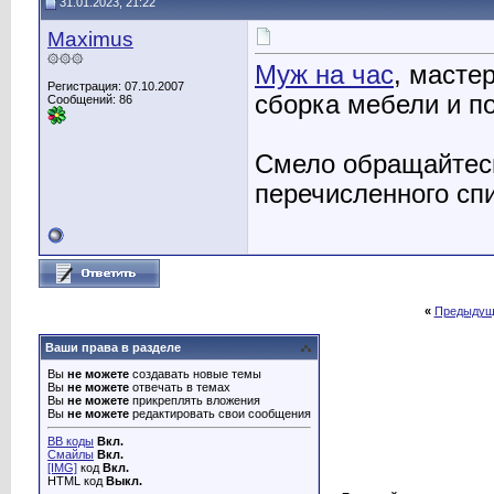
31.01.2023, 21:22
Maximus
۞۞۞
Муж на час
, мастер
Регистрация: 07.10.2007
сборка мебели и п
Сообщений: 86
Смело обращайтесь
перечисленного спи
«
Предыдущ
Ваши права в разделе
Вы
не можете
создавать новые темы
Вы
не можете
отвечать в темах
Вы
не можете
прикреплять вложения
Вы
не можете
редактировать свои сообщения
BB коды
Вкл.
Смайлы
Вкл.
[IMG]
код
Вкл.
HTML код
Выкл.