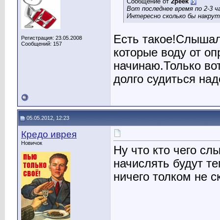
Сообщение от
2peek
Вот последнее время по 2-3 ч
Интересно сколько бы накрут
Есть такое!Слышал
Регистрация: 23.05.2008
Сообщений: 157
которые воду от о
начинаю.Только вот
долго судиться над
05.05.2012, 12:23
Кредо иврея
Новичок
Ну что кто чего сл
начислять будут т
ничего толком не с