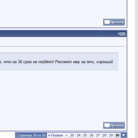
#
295
л, что на 3й срок не пойдет! Респект ему за это, хороший
Страница 30 из 30
«
Первая
<
20
24
25
26
27
28
29
30