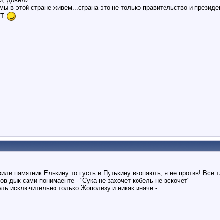
, довели...
мы в этой стране живем...страна это не только правительство и презид
юТ
ли памятник Елькину то пусть и Путькину вкопають, я не против! Все та
ов дык сами понимаенте - "Сука не захочет кобель не вскочет"
ать исключительно только Жополизу и никак иначе -