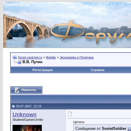
forum.rastrnet.ru
>
Флейм
>
Экономика и Политика
В.В. Путин
Регистрация
Справка
29.07.2007, 12:23
Unknown
Student/Gamer/Jrnlst
Цитата:
Сообщение от
SovietSoldier