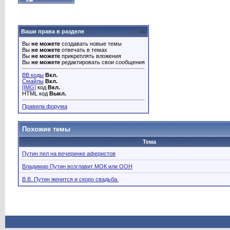
Ваши права в разделе
Вы
не можете
создавать новые темы
Вы
не можете
отвечать в темах
Вы
не можете
прикреплять вложения
Вы
не можете
редактировать свои сообщения
BB коды
Вкл.
Смайлы
Вкл.
[IMG]
код
Вкл.
HTML код
Выкл.
Правила форума
Похожие темы
Тема
Путин пел на вечеринке аферистов
Владимир Путин возглавит МОК или ООН
В.В. Путин женится и скоро свадьба.