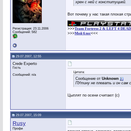
хрен с ней с конституцией.
Вот почему у нас такая плохая стра
__________________
>>>
Team Fortress 2 & LEFT 4 DEAD
Регистрация: 23.11.2006
Сообщений: 582
>>>
Мой блог
<<<
29.07.2007, 12:55
Crede Experto
Гость
Цитата:
Сообщений: n/a
Сообщение от
Unknown
ПУтину не плевать и он сам с
Цыплят по осени считают (c)
29.07.2007, 15:09
Rusy
Профи