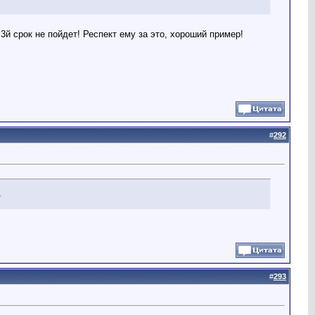
 3й срок не пойдет! Респект ему за это, хороший пример!
#
292
!
#
293