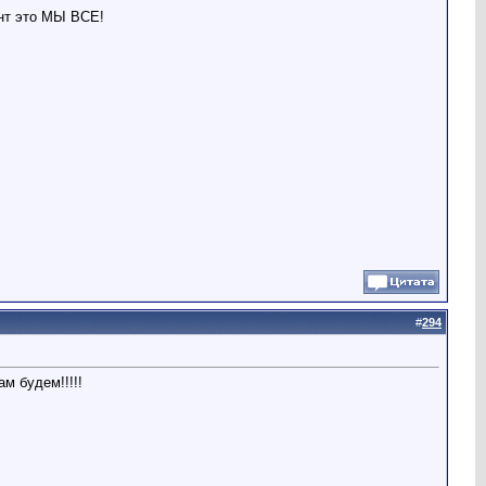
ент это МЫ ВСЕ!
#
294
м будем!!!!!