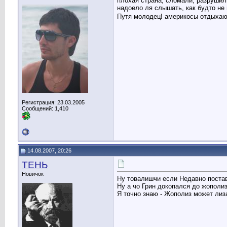
плохая страна, сломали, разрушили
надоело ля слышать, как будто не 
Путя молодец! америкосы отдыха
Регистрация: 23.03.2005
Сообщений: 1,410
14.08.2007, 20:26
ТЕНЬ
Новичок
Ну товалишчи если Недавно постави
Ну а чо Грин докопался до жополиз
Я точно знаю - Жополиз может лиз