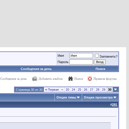
Имя
Запомнить?
Пароль
Сообщения за день
Поиск
Сообщения за день
Добавить альбом
Поиск
Правила форума
Страница 30 из 30
«
Первая
<
20
24
25
26
27
28
29
30
Опции темы
Опции просмотра
#
291