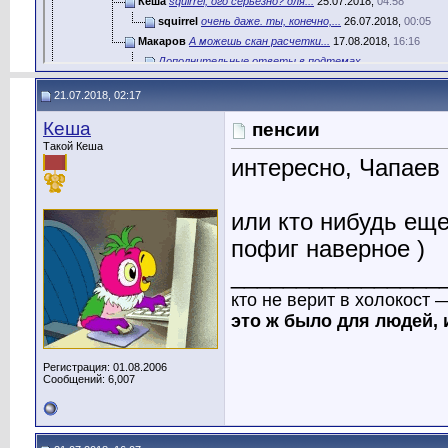
Кеша
squirrel, ого серьезно? для...
25.07.2018,
04:58
squirrel
очень даже. ты, конечно,...
26.07.2018,
00:05
Макаров
А можешь скан расчетки...
17.08.2018,
16:16
Дополнительные ответы в подтемах
Чапаев
Ну нет конечно! Опять, блин,...
23.07.2018,
16:23
21.07.2018, 02:17
baCHeloR
я поддерживаю работать надо...
30.12.2018,
20:21
Демон
Ну и дурак
13.04.2019,
10:43
Кеша
пенсии
Шульц
Пох на них, чего теперь...
20.03.2019,
21:16
Такой Кеша
интересно, Чапаев
или кто нибудь еще
пофиг наверное )
________________
кто не верит в холокост 
это ж было для людей, 
Регистрация: 01.08.2006
Сообщений: 6,007