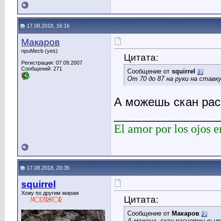
17.08.2018, 16:16
Макаров
npuMecb (yes)
Цитата:
Регистрация: 07.09.2007
Сообщений: 271
Сообщение от
squirrel
От 70 до 87 на руки на ставку
А можешь скан рас
________________
El amor por los ojos e
17.08.2018, 20:35
squirrel
Хожу по другим мирам
Цитата:
Сообщение от
Макаров
А можешь скан расчетки выл