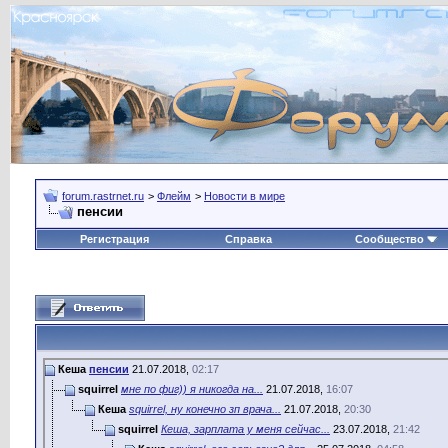
forum.rastrnet.ru
>
Флейм
>
Новости в мире
пенсии
Регистрация
Справка
Сообщество
Кеша
пенсии
21.07.2018,
02:17
squirrel
мне по фиг)) я никогда на...
21.07.2018,
16:07
Кеша
squirrel, ну конечно зп врача...
21.07.2018,
20:30
squirrel
Кеша, зарплата у меня сейчас...
23.07.2018,
21:42