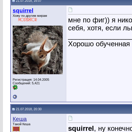
21.07.2018, 16:07
squirrel
Хожу по другим мирам
мне по фиг)) я ник
себя, хотя, если ль
________________
Хорошо обученная
Регистрация: 14.04.2005
Сообщений: 5,421
21.07.2018, 20:30
Кеша
Такой Кеша
squirrel
, ну конечн