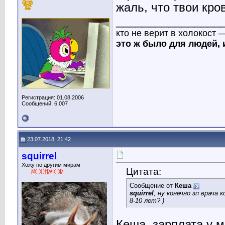
жаль, что твои кров
________________
кто не верит в холокост 
это ж было для людей, 
Регистрация: 01.08.2006
Сообщений: 6,007
23.07.2018, 21:42
squirrel
Хожу по другим мирам
Цитата:
Сообщение от
Кеша
squirrel
, ну конечно зп врача
8-10 лет? )
Кеша, зарплата у м