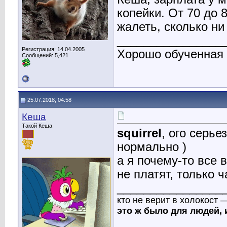
копейки. От 70 до 8
жалеть, сколько ни
________________
Регистрация: 14.04.2005
Хорошо обученная
Сообщений: 5,421
25.07.2018, 04:58
Кеша
Такой Кеша
squirrel
, ого серье
нормально )
а я почему-то все 
не платят, только 
________________
кто не верит в холокост 
это ж было для людей, 